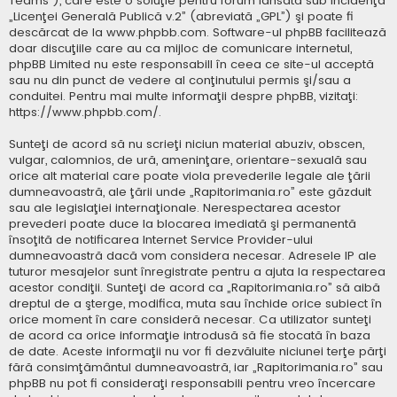
Teams”), care este o soluţie pentru forum lansată sub incidenţa
„
Licenţei Generală Publică v.2
” (abreviată „GPL”) şi poate fi
descărcat de la
www.phpbb.com
. Software-ul phpBB facilitează
doar discuţiile care au ca mijloc de comunicare internetul,
phpBB Limited nu este responsabill în ceea ce site-ul acceptă
sau nu din punct de vedere al conţinutului permis şi/sau a
conduitei. Pentru mai multe informaţii despre phpBB, vizitaţi:
https://www.phpbb.com/
.
Sunteţi de acord să nu scrieţi niciun material abuziv, obscen,
vulgar, calomnios, de ură, ameninţare, orientare-sexuală sau
orice alt material care poate viola prevederile legale ale ţării
dumneavoastră, ale ţării unde „Rapitorimania.ro” este găzduit
sau ale legislaţiei internaţionale. Nerespectarea acestor
prevederi poate duce la blocarea imediată şi permanentă
însoţită de notificarea Internet Service Provider-ului
dumneavoastră dacă vom considera necesar. Adresele IP ale
tuturor mesajelor sunt înregistrate pentru a ajuta la respectarea
acestor condiţii. Sunteţi de acord ca „Rapitorimania.ro” să aibă
dreptul de a şterge, modifica, muta sau închide orice subiect în
orice moment în care consideră necesar. Ca utilizator sunteţi
de acord ca orice informaţie introdusă să fie stocată în baza
de date. Aceste informaţii nu vor fi dezvăluite niciunei terţe părţi
fără consimţământul dumneavoastră, iar „Rapitorimania.ro” sau
phpBB nu pot fi consideraţi responsabili pentru vreo încercare