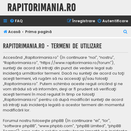
Rapitorimania.ro
FAQ
Înregistrare
Autentificare
C
Acasă
Prima pagină
ă
Rapitorimania.ro - Termeni de utilizare
u
t
Accesând „Rapitorimania.ro” (în continuare “noi”, “nostru”,
a
“Rapitorimania.ro”, “https://www.rapitorimania.ro/forum”),
sunteţi de acord să intraţi din punct de vedere legal sub
r
incidenţa următorilor termeni. Dacă nu sunteţi de acord cu toţi
e
aceşti termeni, vă rugăm să nu accesaţi şi/sau folosiţi
„Rapitorimania.ro”. Putem schimba aceste reguli oricând şi ne
vom strădui să vă informăm, deşi ar fi prudent să verificaţi
aceşti termeni în mod regulat în timp ce folosiţi
„Rapitorimania.ro” pentru că după modificări sunteţi de acord
să intraţi sub incidenţa legală a acestor termeni din momentul
modificării lor.
Forumul nostru foloseşte phpBB (în continuare “ei”, “lor”,
“software phpBB”, “www.phpbb.com”, “phpBB Limited”, “phpBB