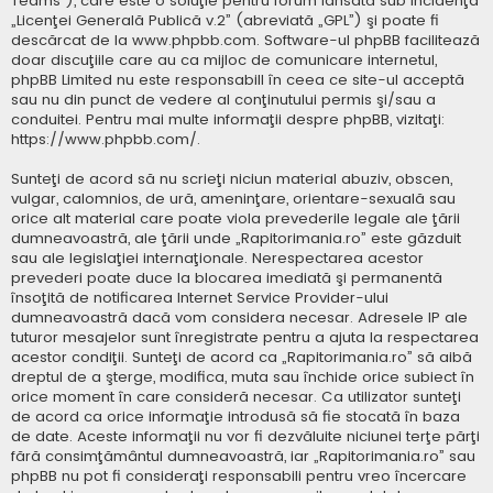
Teams”), care este o soluţie pentru forum lansată sub incidenţa
„
Licenţei Generală Publică v.2
” (abreviată „GPL”) şi poate fi
descărcat de la
www.phpbb.com
. Software-ul phpBB facilitează
doar discuţiile care au ca mijloc de comunicare internetul,
phpBB Limited nu este responsabill în ceea ce site-ul acceptă
sau nu din punct de vedere al conţinutului permis şi/sau a
conduitei. Pentru mai multe informaţii despre phpBB, vizitaţi:
https://www.phpbb.com/
.
Sunteţi de acord să nu scrieţi niciun material abuziv, obscen,
vulgar, calomnios, de ură, ameninţare, orientare-sexuală sau
orice alt material care poate viola prevederile legale ale ţării
dumneavoastră, ale ţării unde „Rapitorimania.ro” este găzduit
sau ale legislaţiei internaţionale. Nerespectarea acestor
prevederi poate duce la blocarea imediată şi permanentă
însoţită de notificarea Internet Service Provider-ului
dumneavoastră dacă vom considera necesar. Adresele IP ale
tuturor mesajelor sunt înregistrate pentru a ajuta la respectarea
acestor condiţii. Sunteţi de acord ca „Rapitorimania.ro” să aibă
dreptul de a şterge, modifica, muta sau închide orice subiect în
orice moment în care consideră necesar. Ca utilizator sunteţi
de acord ca orice informaţie introdusă să fie stocată în baza
de date. Aceste informaţii nu vor fi dezvăluite niciunei terţe părţi
fără consimţământul dumneavoastră, iar „Rapitorimania.ro” sau
phpBB nu pot fi consideraţi responsabili pentru vreo încercare