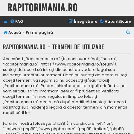
Rapitorimania.ro
FAQ
Înregistrare
Autentificare
C
Acasă
Prima pagină
ă
Rapitorimania.ro - Termeni de utilizare
u
t
Accesând „Rapitorimania.ro” (în continuare “noi”, “nostru”,
a
“Rapitorimania.ro”, “https://www.rapitorimania.ro/forum”),
sunteţi de acord să intraţi din punct de vedere legal sub
r
incidenţa următorilor termeni. Dacă nu sunteţi de acord cu toţi
e
aceşti termeni, vă rugăm să nu accesaţi şi/sau folosiţi
„Rapitorimania.ro”. Putem schimba aceste reguli oricând şi ne
vom strădui să vă informăm, deşi ar fi prudent să verificaţi
aceşti termeni în mod regulat în timp ce folosiţi
„Rapitorimania.ro” pentru că după modificări sunteţi de acord
să intraţi sub incidenţa legală a acestor termeni din momentul
modificării lor.
Forumul nostru foloseşte phpBB (în continuare “ei”, “lor”,
“software phpBB”, “www.phpbb.com”, “phpBB Limited”, “phpBB