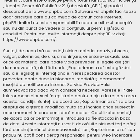
Teams”), care este o soluţie pentru forum lansată sub incidenţa
„
Licenţei Generală Publică v.2
” (abreviată „GPL”) şi poate fi
descărcat de la
www.phpbb.com
. Software-ul phpBB facilitează
doar discuţiile care au ca mijloc de comunicare internetul,
phpBB Limited nu este responsabill în ceea ce site-ul acceptă
sau nu din punct de vedere al conţinutului permis şi/sau a
conduitei. Pentru mai multe informaţii despre phpBB, vizitaţi:
https://www.phpbb.com/
.
Sunteţi de acord să nu scrieţi niciun material abuziv, obscen,
vulgar, calomnios, de ură, ameninţare, orientare-sexuală sau
orice alt material care poate viola prevederile legale ale ţării
dumneavoastră, ale ţării unde „Rapitorimania.ro” este găzduit
sau ale legislaţiei internaţionale. Nerespectarea acestor
prevederi poate duce la blocarea imediată şi permanentă
însoţită de notificarea Internet Service Provider-ului
dumneavoastră dacă vom considera necesar. Adresele IP ale
tuturor mesajelor sunt înregistrate pentru a ajuta la respectarea
acestor condiţii. Sunteţi de acord ca „Rapitorimania.ro” să aibă
dreptul de a şterge, modifica, muta sau închide orice subiect în
orice moment în care consideră necesar. Ca utilizator sunteţi
de acord ca orice informaţie introdusă să fie stocată în baza
de date. Aceste informaţii nu vor fi dezvăluite niciunei terţe părţi
fără consimţământul dumneavoastră, iar „Rapitorimania.ro” sau
phpBB nu pot fi consideraţi responsabili pentru vreo încercare