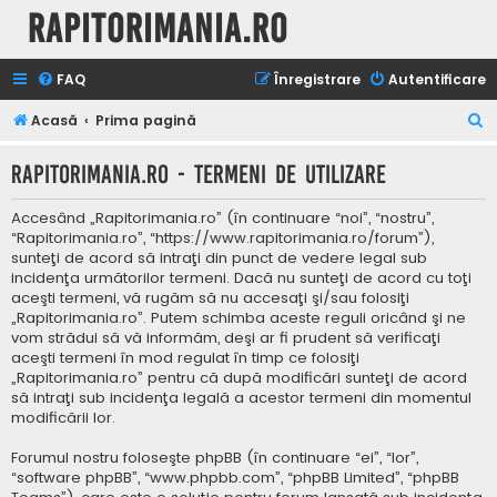
Rapitorimania.ro
FAQ
Înregistrare
Autentificare
C
Acasă
Prima pagină
ă
Rapitorimania.ro - Termeni de utilizare
u
t
Accesând „Rapitorimania.ro” (în continuare “noi”, “nostru”,
a
“Rapitorimania.ro”, “https://www.rapitorimania.ro/forum”),
sunteţi de acord să intraţi din punct de vedere legal sub
r
incidenţa următorilor termeni. Dacă nu sunteţi de acord cu toţi
e
aceşti termeni, vă rugăm să nu accesaţi şi/sau folosiţi
„Rapitorimania.ro”. Putem schimba aceste reguli oricând şi ne
vom strădui să vă informăm, deşi ar fi prudent să verificaţi
aceşti termeni în mod regulat în timp ce folosiţi
„Rapitorimania.ro” pentru că după modificări sunteţi de acord
să intraţi sub incidenţa legală a acestor termeni din momentul
modificării lor.
Forumul nostru foloseşte phpBB (în continuare “ei”, “lor”,
“software phpBB”, “www.phpbb.com”, “phpBB Limited”, “phpBB