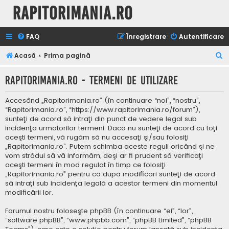
Rapitorimania.ro
FAQ
Înregistrare
Autentificare
C
Acasă
Prima pagină
ă
Rapitorimania.ro - Termeni de utilizare
u
t
Accesând „Rapitorimania.ro” (în continuare “noi”, “nostru”,
a
“Rapitorimania.ro”, “https://www.rapitorimania.ro/forum”),
sunteţi de acord să intraţi din punct de vedere legal sub
r
incidenţa următorilor termeni. Dacă nu sunteţi de acord cu toţi
e
aceşti termeni, vă rugăm să nu accesaţi şi/sau folosiţi
„Rapitorimania.ro”. Putem schimba aceste reguli oricând şi ne
vom strădui să vă informăm, deşi ar fi prudent să verificaţi
aceşti termeni în mod regulat în timp ce folosiţi
„Rapitorimania.ro” pentru că după modificări sunteţi de acord
să intraţi sub incidenţa legală a acestor termeni din momentul
modificării lor.
Forumul nostru foloseşte phpBB (în continuare “ei”, “lor”,
“software phpBB”, “www.phpbb.com”, “phpBB Limited”, “phpBB