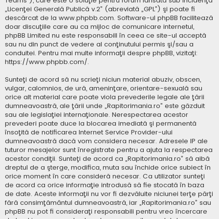
Teams”), care este o soluţie pentru forum lansată sub incidenţa
„
Licenţei Generală Publică v.2
” (abreviată „GPL”) şi poate fi
descărcat de la
www.phpbb.com
. Software-ul phpBB facilitează
doar discuţiile care au ca mijloc de comunicare internetul,
phpBB Limited nu este responsabill în ceea ce site-ul acceptă
sau nu din punct de vedere al conţinutului permis şi/sau a
conduitei. Pentru mai multe informaţii despre phpBB, vizitaţi:
https://www.phpbb.com/
.
Sunteţi de acord să nu scrieţi niciun material abuziv, obscen,
vulgar, calomnios, de ură, ameninţare, orientare-sexuală sau
orice alt material care poate viola prevederile legale ale ţării
dumneavoastră, ale ţării unde „Rapitorimania.ro” este găzduit
sau ale legislaţiei internaţionale. Nerespectarea acestor
prevederi poate duce la blocarea imediată şi permanentă
însoţită de notificarea Internet Service Provider-ului
dumneavoastră dacă vom considera necesar. Adresele IP ale
tuturor mesajelor sunt înregistrate pentru a ajuta la respectarea
acestor condiţii. Sunteţi de acord ca „Rapitorimania.ro” să aibă
dreptul de a şterge, modifica, muta sau închide orice subiect în
orice moment în care consideră necesar. Ca utilizator sunteţi
de acord ca orice informaţie introdusă să fie stocată în baza
de date. Aceste informaţii nu vor fi dezvăluite niciunei terţe părţi
fără consimţământul dumneavoastră, iar „Rapitorimania.ro” sau
phpBB nu pot fi consideraţi responsabili pentru vreo încercare