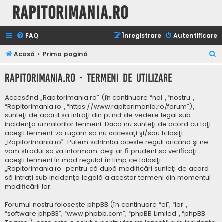
Rapitorimania.ro
FAQ
Înregistrare
Autentificare
C
Acasă
Prima pagină
ă
Rapitorimania.ro - Termeni de utilizare
u
t
Accesând „Rapitorimania.ro” (în continuare “noi”, “nostru”,
a
“Rapitorimania.ro”, “https://www.rapitorimania.ro/forum”),
sunteţi de acord să intraţi din punct de vedere legal sub
r
incidenţa următorilor termeni. Dacă nu sunteţi de acord cu toţi
e
aceşti termeni, vă rugăm să nu accesaţi şi/sau folosiţi
„Rapitorimania.ro”. Putem schimba aceste reguli oricând şi ne
vom strădui să vă informăm, deşi ar fi prudent să verificaţi
aceşti termeni în mod regulat în timp ce folosiţi
„Rapitorimania.ro” pentru că după modificări sunteţi de acord
să intraţi sub incidenţa legală a acestor termeni din momentul
modificării lor.
Forumul nostru foloseşte phpBB (în continuare “ei”, “lor”,
“software phpBB”, “www.phpbb.com”, “phpBB Limited”, “phpBB