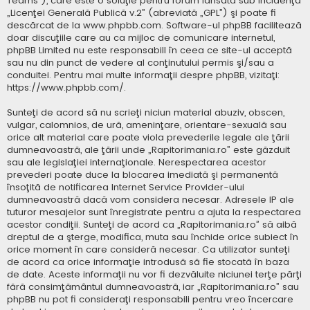
Teams”), care este o soluţie pentru forum lansată sub incidenţa
„
Licenţei Generală Publică v.2
” (abreviată „GPL”) şi poate fi
descărcat de la
www.phpbb.com
. Software-ul phpBB facilitează
doar discuţiile care au ca mijloc de comunicare internetul,
phpBB Limited nu este responsabill în ceea ce site-ul acceptă
sau nu din punct de vedere al conţinutului permis şi/sau a
conduitei. Pentru mai multe informaţii despre phpBB, vizitaţi:
https://www.phpbb.com/
.
Sunteţi de acord să nu scrieţi niciun material abuziv, obscen,
vulgar, calomnios, de ură, ameninţare, orientare-sexuală sau
orice alt material care poate viola prevederile legale ale ţării
dumneavoastră, ale ţării unde „Rapitorimania.ro” este găzduit
sau ale legislaţiei internaţionale. Nerespectarea acestor
prevederi poate duce la blocarea imediată şi permanentă
însoţită de notificarea Internet Service Provider-ului
dumneavoastră dacă vom considera necesar. Adresele IP ale
tuturor mesajelor sunt înregistrate pentru a ajuta la respectarea
acestor condiţii. Sunteţi de acord ca „Rapitorimania.ro” să aibă
dreptul de a şterge, modifica, muta sau închide orice subiect în
orice moment în care consideră necesar. Ca utilizator sunteţi
de acord ca orice informaţie introdusă să fie stocată în baza
de date. Aceste informaţii nu vor fi dezvăluite niciunei terţe părţi
fără consimţământul dumneavoastră, iar „Rapitorimania.ro” sau
phpBB nu pot fi consideraţi responsabili pentru vreo încercare