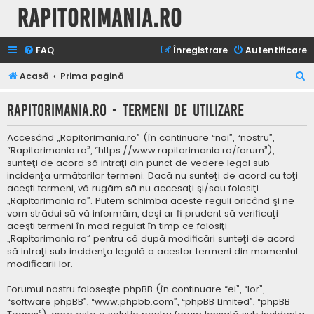
Rapitorimania.ro
FAQ
Înregistrare
Autentificare
C
Acasă
Prima pagină
ă
Rapitorimania.ro - Termeni de utilizare
u
t
Accesând „Rapitorimania.ro” (în continuare “noi”, “nostru”,
a
“Rapitorimania.ro”, “https://www.rapitorimania.ro/forum”),
sunteţi de acord să intraţi din punct de vedere legal sub
r
incidenţa următorilor termeni. Dacă nu sunteţi de acord cu toţi
e
aceşti termeni, vă rugăm să nu accesaţi şi/sau folosiţi
„Rapitorimania.ro”. Putem schimba aceste reguli oricând şi ne
vom strădui să vă informăm, deşi ar fi prudent să verificaţi
aceşti termeni în mod regulat în timp ce folosiţi
„Rapitorimania.ro” pentru că după modificări sunteţi de acord
să intraţi sub incidenţa legală a acestor termeni din momentul
modificării lor.
Forumul nostru foloseşte phpBB (în continuare “ei”, “lor”,
“software phpBB”, “www.phpbb.com”, “phpBB Limited”, “phpBB