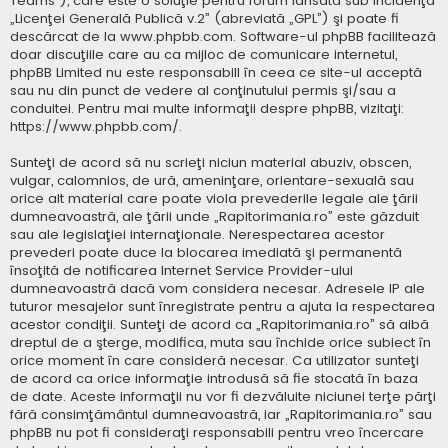
Teams”), care este o soluţie pentru forum lansată sub incidenţa
„
Licenţei Generală Publică v.2
” (abreviată „GPL”) şi poate fi
descărcat de la
www.phpbb.com
. Software-ul phpBB facilitează
doar discuţiile care au ca mijloc de comunicare internetul,
phpBB Limited nu este responsabill în ceea ce site-ul acceptă
sau nu din punct de vedere al conţinutului permis şi/sau a
conduitei. Pentru mai multe informaţii despre phpBB, vizitaţi:
https://www.phpbb.com/
.
Sunteţi de acord să nu scrieţi niciun material abuziv, obscen,
vulgar, calomnios, de ură, ameninţare, orientare-sexuală sau
orice alt material care poate viola prevederile legale ale ţării
dumneavoastră, ale ţării unde „Rapitorimania.ro” este găzduit
sau ale legislaţiei internaţionale. Nerespectarea acestor
prevederi poate duce la blocarea imediată şi permanentă
însoţită de notificarea Internet Service Provider-ului
dumneavoastră dacă vom considera necesar. Adresele IP ale
tuturor mesajelor sunt înregistrate pentru a ajuta la respectarea
acestor condiţii. Sunteţi de acord ca „Rapitorimania.ro” să aibă
dreptul de a şterge, modifica, muta sau închide orice subiect în
orice moment în care consideră necesar. Ca utilizator sunteţi
de acord ca orice informaţie introdusă să fie stocată în baza
de date. Aceste informaţii nu vor fi dezvăluite niciunei terţe părţi
fără consimţământul dumneavoastră, iar „Rapitorimania.ro” sau
phpBB nu pot fi consideraţi responsabili pentru vreo încercare