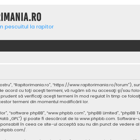
rimania.ro
n pescuitul la rapitor
ostru”, “Rapitorimania.ro”, “https://www.rapitorimania.ro/forum”), su
de acord cu toţi aceşti termeni, vă rugăm să nu accesaţi şi/sau folo
 prudent să verificaţi aceşti termeni în mod regulat în timp ce folos
cestor termeni din momentul modificării lor.
 “lor”, “software phpBB”, “www.phpbb.com”, “phpBB Limited”, “phpBB 
iată „GPL”) şi poate fi descărcat de la
www.phpbb.com
. Software-u
ponsabill în ceea ce site-ul acceptă sau nu din punct de vedere al 
.phpbb.com/
.