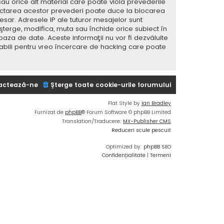
sau orice alt material care poate viola prevederile
spectarea acestor prevederi poate duce la blocarea
ar. Adresele IP ale tuturor mesajelor sunt
 şterge, modifica, muta sau închide orice subiect în
baza de date. Aceste informaţii nu vor fi dezvăluite
sabili pentru vreo încercare de hacking care poate
actează-ne
Şterge toate cookie-urile forumului
Flat Style by
Ian Bradley
Furnizat de
phpBB
® Forum Software © phpBB Limited
Translation/Traducere:
MX-Publisher CMS
Reduceri scule pescuit
Optimized by:
phpBB SEO
Confidențialitate
|
Termeni