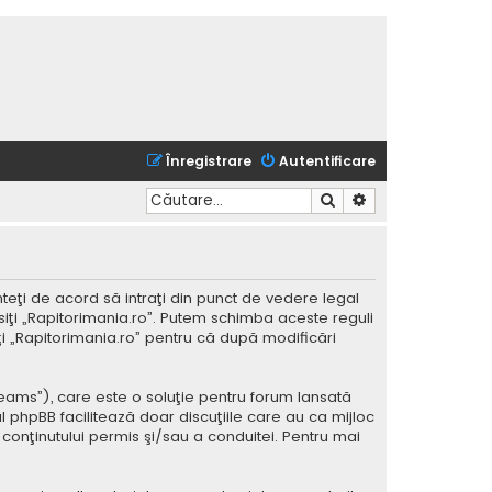
Înregistrare
Autentificare
Căutare
Căutare avansată
nteţi de acord să intraţi din punct de vedere legal
siţi „Rapitorimania.ro”. Putem schimba aceste reguli
iţi „Rapitorimania.ro” pentru că după modificări
Teams”), care este o soluţie pentru forum lansată
l phpBB facilitează doar discuţiile care au ca mijloc
conţinutului permis şi/sau a conduitei. Pentru mai