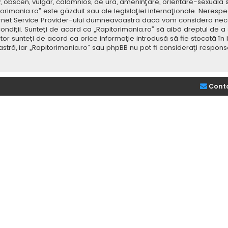
v, obscen, vulgar, calomnios, de ură, ameninţare, orientare-sexuală 
itorimania.ro” este găzduit sau ale legislaţiei internaţionale. Nere
ernet Service Provider-ului dumneavoastră dacă vom considera neces
ondiţii. Sunteţi de acord ca „Rapitorimania.ro” să aibă dreptul de a
or sunteţi de acord ca orice informaţie introdusă să fie stocată în 
stră, iar „Rapitorimania.ro” sau phpBB nu pot fi consideraţi respon
Cont