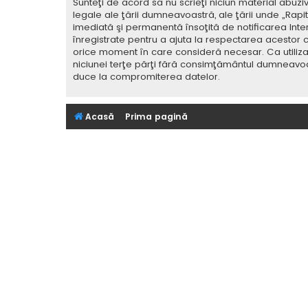
Sunteţi de acord să nu scrieţi niciun material abuzi
legale ale ţării dumneavoastră, ale ţării unde „Rap
imediată şi permanentă însoţită de notificarea Int
înregistrate pentru a ajuta la respectarea acestor c
orice moment în care consideră necesar. Ca utilizat
niciunei terţe părţi fără consimţământul dumneavoa
duce la compromiterea datelor.
Acasă
Prima pagină