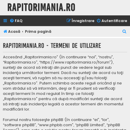
Rapitorimania.ro
FAQ
Înregistrare
Autentificare
C
Acasă
Prima pagină
ă
Rapitorimania.ro - Termeni de utilizare
u
t
Accesând „Rapitorimania.ro” (în continuare “noi”, “nostru”,
a
“Rapitorimania.ro”, “https://www.rapitorimania.ro/forum”),
sunteţi de acord să intraţi din punct de vedere legal sub
r
incidenţa următorilor termeni. Dacă nu sunteţi de acord cu toţi
e
aceşti termeni, vă rugăm să nu accesaţi şi/sau folosiţi
„Rapitorimania.ro”. Putem schimba aceste reguli oricând şi ne
vom strădui să vă informăm, deşi ar fi prudent să verificaţi
aceşti termeni în mod regulat în timp ce folosiţi
„Rapitorimania.ro” pentru că după modificări sunteţi de acord
să intraţi sub incidenţa legală a acestor termeni din momentul
modificării lor.
Forumul nostru foloseşte phpBB (în continuare “ei”, “lor”,
“software phpBB”, “www.phpbb.com”, “phpBB Limited”, “phpBB