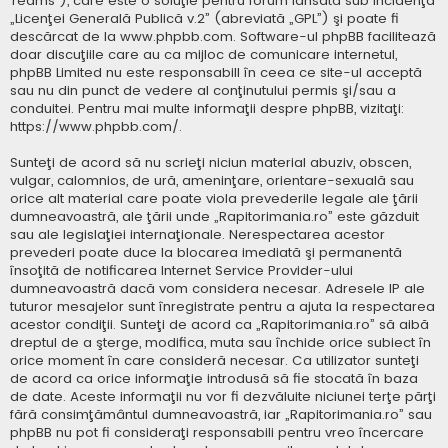
Teams”), care este o soluţie pentru forum lansată sub incidenţa
„
Licenţei Generală Publică v.2
” (abreviată „GPL”) şi poate fi
descărcat de la
www.phpbb.com
. Software-ul phpBB facilitează
doar discuţiile care au ca mijloc de comunicare internetul,
phpBB Limited nu este responsabill în ceea ce site-ul acceptă
sau nu din punct de vedere al conţinutului permis şi/sau a
conduitei. Pentru mai multe informaţii despre phpBB, vizitaţi:
https://www.phpbb.com/
.
Sunteţi de acord să nu scrieţi niciun material abuziv, obscen,
vulgar, calomnios, de ură, ameninţare, orientare-sexuală sau
orice alt material care poate viola prevederile legale ale ţării
dumneavoastră, ale ţării unde „Rapitorimania.ro” este găzduit
sau ale legislaţiei internaţionale. Nerespectarea acestor
prevederi poate duce la blocarea imediată şi permanentă
însoţită de notificarea Internet Service Provider-ului
dumneavoastră dacă vom considera necesar. Adresele IP ale
tuturor mesajelor sunt înregistrate pentru a ajuta la respectarea
acestor condiţii. Sunteţi de acord ca „Rapitorimania.ro” să aibă
dreptul de a şterge, modifica, muta sau închide orice subiect în
orice moment în care consideră necesar. Ca utilizator sunteţi
de acord ca orice informaţie introdusă să fie stocată în baza
de date. Aceste informaţii nu vor fi dezvăluite niciunei terţe părţi
fără consimţământul dumneavoastră, iar „Rapitorimania.ro” sau
phpBB nu pot fi consideraţi responsabili pentru vreo încercare