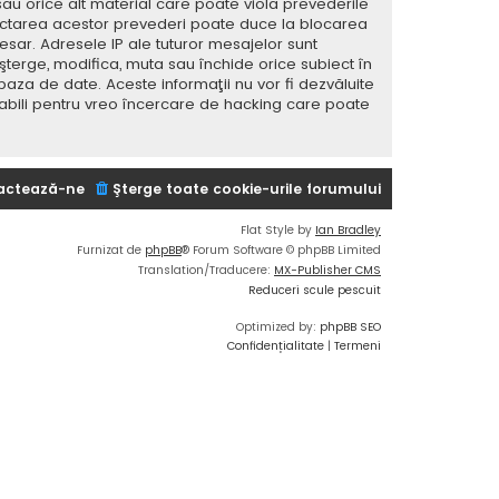
sau orice alt material care poate viola prevederile
spectarea acestor prevederi poate duce la blocarea
ar. Adresele IP ale tuturor mesajelor sunt
 şterge, modifica, muta sau închide orice subiect în
baza de date. Aceste informaţii nu vor fi dezvăluite
sabili pentru vreo încercare de hacking care poate
actează-ne
Şterge toate cookie-urile forumului
Flat Style by
Ian Bradley
Furnizat de
phpBB
® Forum Software © phpBB Limited
Translation/Traducere:
MX-Publisher CMS
Reduceri scule pescuit
Optimized by:
phpBB SEO
Confidențialitate
|
Termeni