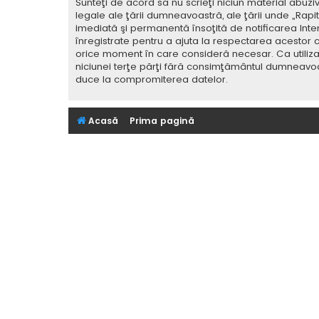
Sunteţi de acord să nu scrieţi niciun material abuzi
legale ale ţării dumneavoastră, ale ţării unde „Rap
imediată şi permanentă însoţită de notificarea Int
înregistrate pentru a ajuta la respectarea acestor c
orice moment în care consideră necesar. Ca utilizat
niciunei terţe părţi fără consimţământul dumneavoa
duce la compromiterea datelor.
Acasă
Prima pagină