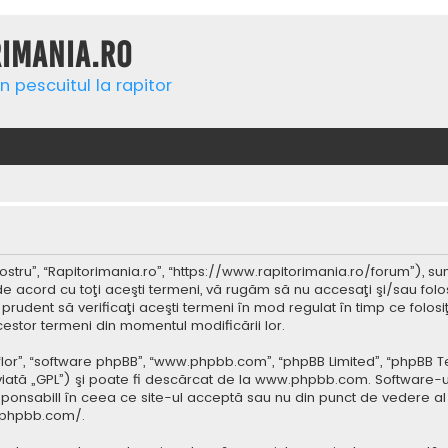
rimania.ro
n pescuitul la rapitor
ostru”, “Rapitorimania.ro”, “https://www.rapitorimania.ro/forum”), su
de acord cu toţi aceşti termeni, vă rugăm să nu accesaţi şi/sau folo
 prudent să verificaţi aceşti termeni în mod regulat în timp ce folos
cestor termeni din momentul modificării lor.
 “lor”, “software phpBB”, “www.phpbb.com”, “phpBB Limited”, “phpBB 
iată „GPL”) şi poate fi descărcat de la
www.phpbb.com
. Software-u
ponsabill în ceea ce site-ul acceptă sau nu din punct de vedere al 
.phpbb.com/
.