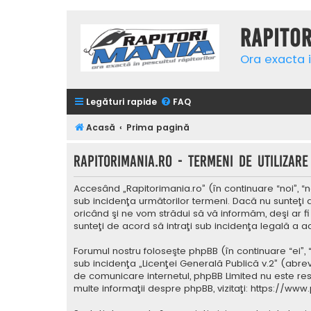
Rapito
Ora exacta i
Legături rapide
FAQ
Acasă
Prima pagină
Rapitorimania.ro - Termeni de utilizare
Accesând „Rapitorimania.ro” (în continuare “noi”, “n
sub incidenţa următorilor termeni. Dacă nu sunteţi 
oricând şi ne vom strădui să vă informăm, deşi ar fi
sunteţi de acord să intraţi sub incidenţa legală a a
Forumul nostru foloseşte phpBB (în continuare “ei”,
sub incidenţa „
Licenţei Generală Publică v.2
” (abrev
de comunicare internetul, phpBB Limited nu este res
multe informaţii despre phpBB, vizitaţi:
https://www