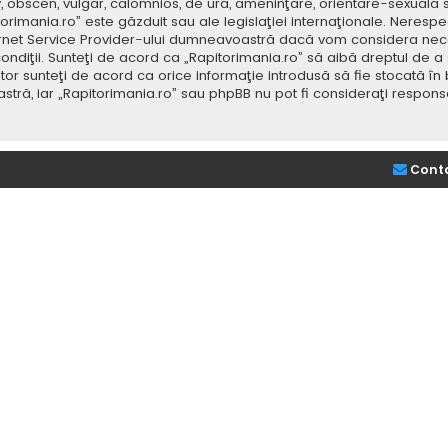
v, obscen, vulgar, calomnios, de ură, ameninţare, orientare-sexuală 
itorimania.ro” este găzduit sau ale legislaţiei internaţionale. Nere
ernet Service Provider-ului dumneavoastră dacă vom considera neces
ondiţii. Sunteţi de acord ca „Rapitorimania.ro” să aibă dreptul de a
or sunteţi de acord ca orice informaţie introdusă să fie stocată în 
stră, iar „Rapitorimania.ro” sau phpBB nu pot fi consideraţi respon
Cont