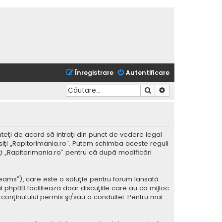
Înregistrare
Autentificare
Căutare
Căutare avansată
nteţi de acord să intraţi din punct de vedere legal
siţi „Rapitorimania.ro”. Putem schimba aceste reguli
iţi „Rapitorimania.ro” pentru că după modificări
Teams”), care este o soluţie pentru forum lansată
l phpBB facilitează doar discuţiile care au ca mijloc
conţinutului permis şi/sau a conduitei. Pentru mai