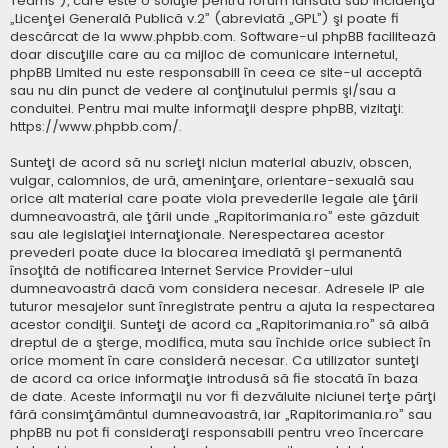
Teams”), care este o soluţie pentru forum lansată sub incidenţa
„
Licenţei Generală Publică v.2
” (abreviată „GPL”) şi poate fi
descărcat de la
www.phpbb.com
. Software-ul phpBB facilitează
doar discuţiile care au ca mijloc de comunicare internetul,
phpBB Limited nu este responsabill în ceea ce site-ul acceptă
sau nu din punct de vedere al conţinutului permis şi/sau a
conduitei. Pentru mai multe informaţii despre phpBB, vizitaţi:
https://www.phpbb.com/
.
Sunteţi de acord să nu scrieţi niciun material abuziv, obscen,
vulgar, calomnios, de ură, ameninţare, orientare-sexuală sau
orice alt material care poate viola prevederile legale ale ţării
dumneavoastră, ale ţării unde „Rapitorimania.ro” este găzduit
sau ale legislaţiei internaţionale. Nerespectarea acestor
prevederi poate duce la blocarea imediată şi permanentă
însoţită de notificarea Internet Service Provider-ului
dumneavoastră dacă vom considera necesar. Adresele IP ale
tuturor mesajelor sunt înregistrate pentru a ajuta la respectarea
acestor condiţii. Sunteţi de acord ca „Rapitorimania.ro” să aibă
dreptul de a şterge, modifica, muta sau închide orice subiect în
orice moment în care consideră necesar. Ca utilizator sunteţi
de acord ca orice informaţie introdusă să fie stocată în baza
de date. Aceste informaţii nu vor fi dezvăluite niciunei terţe părţi
fără consimţământul dumneavoastră, iar „Rapitorimania.ro” sau
phpBB nu pot fi consideraţi responsabili pentru vreo încercare