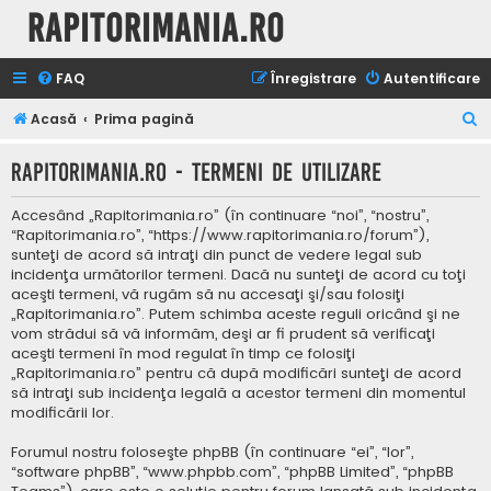
Rapitorimania.ro
FAQ
Înregistrare
Autentificare
C
Acasă
Prima pagină
ă
Rapitorimania.ro - Termeni de utilizare
u
t
Accesând „Rapitorimania.ro” (în continuare “noi”, “nostru”,
a
“Rapitorimania.ro”, “https://www.rapitorimania.ro/forum”),
sunteţi de acord să intraţi din punct de vedere legal sub
r
incidenţa următorilor termeni. Dacă nu sunteţi de acord cu toţi
e
aceşti termeni, vă rugăm să nu accesaţi şi/sau folosiţi
„Rapitorimania.ro”. Putem schimba aceste reguli oricând şi ne
vom strădui să vă informăm, deşi ar fi prudent să verificaţi
aceşti termeni în mod regulat în timp ce folosiţi
„Rapitorimania.ro” pentru că după modificări sunteţi de acord
să intraţi sub incidenţa legală a acestor termeni din momentul
modificării lor.
Forumul nostru foloseşte phpBB (în continuare “ei”, “lor”,
“software phpBB”, “www.phpbb.com”, “phpBB Limited”, “phpBB