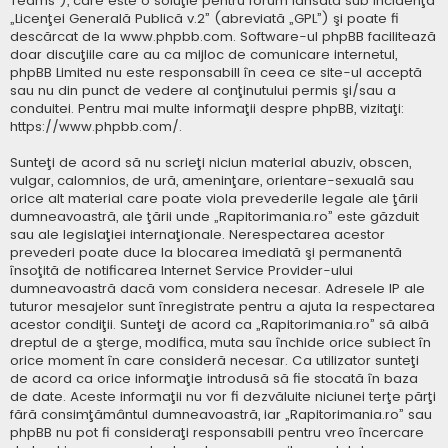
Teams”), care este o soluţie pentru forum lansată sub incidenţa
„
Licenţei Generală Publică v.2
” (abreviată „GPL”) şi poate fi
descărcat de la
www.phpbb.com
. Software-ul phpBB facilitează
doar discuţiile care au ca mijloc de comunicare internetul,
phpBB Limited nu este responsabill în ceea ce site-ul acceptă
sau nu din punct de vedere al conţinutului permis şi/sau a
conduitei. Pentru mai multe informaţii despre phpBB, vizitaţi:
https://www.phpbb.com/
.
Sunteţi de acord să nu scrieţi niciun material abuziv, obscen,
vulgar, calomnios, de ură, ameninţare, orientare-sexuală sau
orice alt material care poate viola prevederile legale ale ţării
dumneavoastră, ale ţării unde „Rapitorimania.ro” este găzduit
sau ale legislaţiei internaţionale. Nerespectarea acestor
prevederi poate duce la blocarea imediată şi permanentă
însoţită de notificarea Internet Service Provider-ului
dumneavoastră dacă vom considera necesar. Adresele IP ale
tuturor mesajelor sunt înregistrate pentru a ajuta la respectarea
acestor condiţii. Sunteţi de acord ca „Rapitorimania.ro” să aibă
dreptul de a şterge, modifica, muta sau închide orice subiect în
orice moment în care consideră necesar. Ca utilizator sunteţi
de acord ca orice informaţie introdusă să fie stocată în baza
de date. Aceste informaţii nu vor fi dezvăluite niciunei terţe părţi
fără consimţământul dumneavoastră, iar „Rapitorimania.ro” sau
phpBB nu pot fi consideraţi responsabili pentru vreo încercare