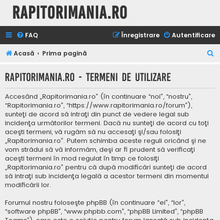
Rapitorimania.ro
FAQ
Înregistrare
Autentificare
C
Acasă
Prima pagină
ă
Rapitorimania.ro - Termeni de utilizare
u
t
Accesând „Rapitorimania.ro” (în continuare “noi”, “nostru”,
a
“Rapitorimania.ro”, “https://www.rapitorimania.ro/forum”),
sunteţi de acord să intraţi din punct de vedere legal sub
r
incidenţa următorilor termeni. Dacă nu sunteţi de acord cu toţi
e
aceşti termeni, vă rugăm să nu accesaţi şi/sau folosiţi
„Rapitorimania.ro”. Putem schimba aceste reguli oricând şi ne
vom strădui să vă informăm, deşi ar fi prudent să verificaţi
aceşti termeni în mod regulat în timp ce folosiţi
„Rapitorimania.ro” pentru că după modificări sunteţi de acord
să intraţi sub incidenţa legală a acestor termeni din momentul
modificării lor.
Forumul nostru foloseşte phpBB (în continuare “ei”, “lor”,
“software phpBB”, “www.phpbb.com”, “phpBB Limited”, “phpBB