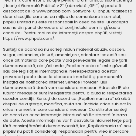
Teams”), care este o soluţie pentru forum lansată sub incidenţa
„
Licenţei Generală Publică v.2
” (abreviată „GPL”) şi poate fi
descărcat de la
www.phpbb.com
. Software-ul phpBB facilitează
doar discuţiile care au ca mijloc de comunicare internetul,
phpBB Limited nu este responsabill în ceea ce site-ul acceptă
sau nu din punct de vedere al conţinutului permis şi/sau a
conduitei. Pentru mai multe informaţii despre phpBB, vizitaţi:
https://www.phpbb.com/
.
Sunteţi de acord să nu scrieţi niciun material abuziv, obscen,
vulgar, calomnios, de ură, ameninţare, orientare-sexuală sau
orice alt material care poate viola prevederile legale ale ţării
dumneavoastră, ale ţării unde „Rapitorimania.ro” este găzduit
sau ale legislaţiei internaţionale. Nerespectarea acestor
prevederi poate duce la blocarea imediată şi permanentă
însoţită de notificarea Internet Service Provider-ului
dumneavoastră dacă vom considera necesar. Adresele IP ale
tuturor mesajelor sunt înregistrate pentru a ajuta la respectarea
acestor condiţii. Sunteţi de acord ca „Rapitorimania.ro” să aibă
dreptul de a şterge, modifica, muta sau închide orice subiect în
orice moment în care consideră necesar. Ca utilizator sunteţi
de acord ca orice informaţie introdusă să fie stocată în baza
de date. Aceste informaţii nu vor fi dezvăluite niciunei terţe părţi
fără consimţământul dumneavoastră, iar „Rapitorimania.ro” sau
phpBB nu pot fi consideraţi responsabili pentru vreo încercare