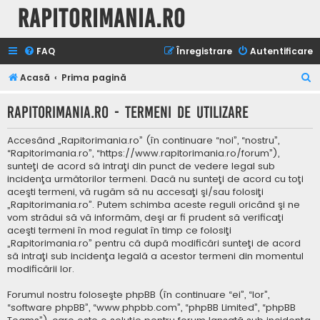
Rapitorimania.ro
FAQ
Înregistrare
Autentificare
C
Acasă
Prima pagină
ă
Rapitorimania.ro - Termeni de utilizare
u
t
Accesând „Rapitorimania.ro” (în continuare “noi”, “nostru”,
a
“Rapitorimania.ro”, “https://www.rapitorimania.ro/forum”),
sunteţi de acord să intraţi din punct de vedere legal sub
r
incidenţa următorilor termeni. Dacă nu sunteţi de acord cu toţi
e
aceşti termeni, vă rugăm să nu accesaţi şi/sau folosiţi
„Rapitorimania.ro”. Putem schimba aceste reguli oricând şi ne
vom strădui să vă informăm, deşi ar fi prudent să verificaţi
aceşti termeni în mod regulat în timp ce folosiţi
„Rapitorimania.ro” pentru că după modificări sunteţi de acord
să intraţi sub incidenţa legală a acestor termeni din momentul
modificării lor.
Forumul nostru foloseşte phpBB (în continuare “ei”, “lor”,
“software phpBB”, “www.phpbb.com”, “phpBB Limited”, “phpBB