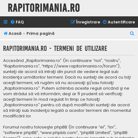
Rapitorimania.ro
FAQ
Înregistrare
Autentificare
C
Acasă
Prima pagină
ă
Rapitorimania.ro - Termeni de utilizare
u
t
Accesând „Rapitorimania.ro” (în continuare “noi”, “nostru”,
a
“Rapitorimania.ro”, “https://www.rapitorimania.ro/forum”),
sunteţi de acord să intraţi din punct de vedere legal sub
r
incidenţa următorilor termeni. Dacă nu sunteţi de acord cu toţi
e
aceşti termeni, vă rugăm să nu accesaţi şi/sau folosiţi
„Rapitorimania.ro”. Putem schimba aceste reguli oricând şi ne
vom strădui să vă informăm, deşi ar fi prudent să verificaţi
aceşti termeni în mod regulat în timp ce folosiţi
„Rapitorimania.ro” pentru că după modificări sunteţi de acord
să intraţi sub incidenţa legală a acestor termeni din momentul
modificării lor.
Forumul nostru foloseşte phpBB (în continuare “ei”, “lor”,
“software phpBB”, “www.phpbb.com”, “phpBB Limited”, “phpBB