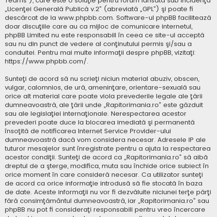
Teams”), care este o soluţie pentru forum lansată sub incidenţa
„
Licenţei Generală Publică v.2
” (abreviată „GPL”) şi poate fi
descărcat de la
www.phpbb.com
. Software-ul phpBB facilitează
doar discuţiile care au ca mijloc de comunicare internetul,
phpBB Limited nu este responsabill în ceea ce site-ul acceptă
sau nu din punct de vedere al conţinutului permis şi/sau a
conduitei. Pentru mai multe informaţii despre phpBB, vizitaţi:
https://www.phpbb.com/
.
Sunteţi de acord să nu scrieţi niciun material abuziv, obscen,
vulgar, calomnios, de ură, ameninţare, orientare-sexuală sau
orice alt material care poate viola prevederile legale ale ţării
dumneavoastră, ale ţării unde „Rapitorimania.ro” este găzduit
sau ale legislaţiei internaţionale. Nerespectarea acestor
prevederi poate duce la blocarea imediată şi permanentă
însoţită de notificarea Internet Service Provider-ului
dumneavoastră dacă vom considera necesar. Adresele IP ale
tuturor mesajelor sunt înregistrate pentru a ajuta la respectarea
acestor condiţii. Sunteţi de acord ca „Rapitorimania.ro” să aibă
dreptul de a şterge, modifica, muta sau închide orice subiect în
orice moment în care consideră necesar. Ca utilizator sunteţi
de acord ca orice informaţie introdusă să fie stocată în baza
de date. Aceste informaţii nu vor fi dezvăluite niciunei terţe părţi
fără consimţământul dumneavoastră, iar „Rapitorimania.ro” sau
phpBB nu pot fi consideraţi responsabili pentru vreo încercare