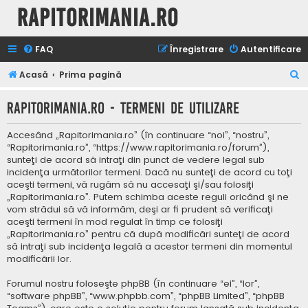
Rapitorimania.ro
FAQ
Înregistrare
Autentificare
C
Acasă
Prima pagină
ă
Rapitorimania.ro - Termeni de utilizare
u
t
Accesând „Rapitorimania.ro” (în continuare “noi”, “nostru”,
a
“Rapitorimania.ro”, “https://www.rapitorimania.ro/forum”),
sunteţi de acord să intraţi din punct de vedere legal sub
r
incidenţa următorilor termeni. Dacă nu sunteţi de acord cu toţi
e
aceşti termeni, vă rugăm să nu accesaţi şi/sau folosiţi
„Rapitorimania.ro”. Putem schimba aceste reguli oricând şi ne
vom strădui să vă informăm, deşi ar fi prudent să verificaţi
aceşti termeni în mod regulat în timp ce folosiţi
„Rapitorimania.ro” pentru că după modificări sunteţi de acord
să intraţi sub incidenţa legală a acestor termeni din momentul
modificării lor.
Forumul nostru foloseşte phpBB (în continuare “ei”, “lor”,
“software phpBB”, “www.phpbb.com”, “phpBB Limited”, “phpBB