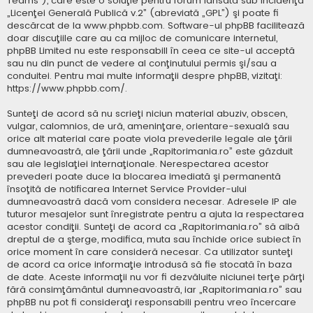
Teams”), care este o soluţie pentru forum lansată sub incidenţa
„
Licenţei Generală Publică v.2
” (abreviată „GPL”) şi poate fi
descărcat de la
www.phpbb.com
. Software-ul phpBB facilitează
doar discuţiile care au ca mijloc de comunicare internetul,
phpBB Limited nu este responsabill în ceea ce site-ul acceptă
sau nu din punct de vedere al conţinutului permis şi/sau a
conduitei. Pentru mai multe informaţii despre phpBB, vizitaţi:
https://www.phpbb.com/
.
Sunteţi de acord să nu scrieţi niciun material abuziv, obscen,
vulgar, calomnios, de ură, ameninţare, orientare-sexuală sau
orice alt material care poate viola prevederile legale ale ţării
dumneavoastră, ale ţării unde „Rapitorimania.ro” este găzduit
sau ale legislaţiei internaţionale. Nerespectarea acestor
prevederi poate duce la blocarea imediată şi permanentă
însoţită de notificarea Internet Service Provider-ului
dumneavoastră dacă vom considera necesar. Adresele IP ale
tuturor mesajelor sunt înregistrate pentru a ajuta la respectarea
acestor condiţii. Sunteţi de acord ca „Rapitorimania.ro” să aibă
dreptul de a şterge, modifica, muta sau închide orice subiect în
orice moment în care consideră necesar. Ca utilizator sunteţi
de acord ca orice informaţie introdusă să fie stocată în baza
de date. Aceste informaţii nu vor fi dezvăluite niciunei terţe părţi
fără consimţământul dumneavoastră, iar „Rapitorimania.ro” sau
phpBB nu pot fi consideraţi responsabili pentru vreo încercare