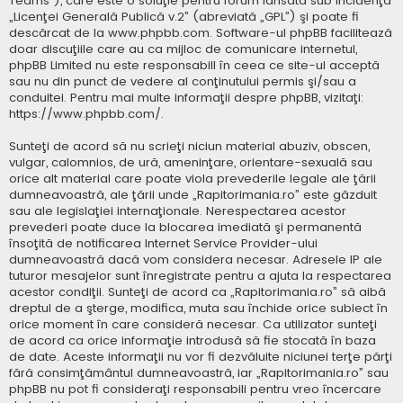
Teams”), care este o soluţie pentru forum lansată sub incidenţa
„
Licenţei Generală Publică v.2
” (abreviată „GPL”) şi poate fi
descărcat de la
www.phpbb.com
. Software-ul phpBB facilitează
doar discuţiile care au ca mijloc de comunicare internetul,
phpBB Limited nu este responsabill în ceea ce site-ul acceptă
sau nu din punct de vedere al conţinutului permis şi/sau a
conduitei. Pentru mai multe informaţii despre phpBB, vizitaţi:
https://www.phpbb.com/
.
Sunteţi de acord să nu scrieţi niciun material abuziv, obscen,
vulgar, calomnios, de ură, ameninţare, orientare-sexuală sau
orice alt material care poate viola prevederile legale ale ţării
dumneavoastră, ale ţării unde „Rapitorimania.ro” este găzduit
sau ale legislaţiei internaţionale. Nerespectarea acestor
prevederi poate duce la blocarea imediată şi permanentă
însoţită de notificarea Internet Service Provider-ului
dumneavoastră dacă vom considera necesar. Adresele IP ale
tuturor mesajelor sunt înregistrate pentru a ajuta la respectarea
acestor condiţii. Sunteţi de acord ca „Rapitorimania.ro” să aibă
dreptul de a şterge, modifica, muta sau închide orice subiect în
orice moment în care consideră necesar. Ca utilizator sunteţi
de acord ca orice informaţie introdusă să fie stocată în baza
de date. Aceste informaţii nu vor fi dezvăluite niciunei terţe părţi
fără consimţământul dumneavoastră, iar „Rapitorimania.ro” sau
phpBB nu pot fi consideraţi responsabili pentru vreo încercare