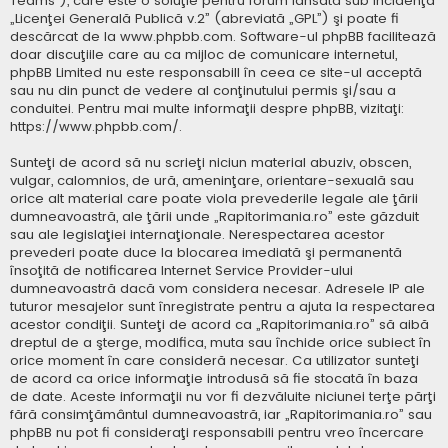
Teams”), care este o soluţie pentru forum lansată sub incidenţa
„
Licenţei Generală Publică v.2
” (abreviată „GPL”) şi poate fi
descărcat de la
www.phpbb.com
. Software-ul phpBB facilitează
doar discuţiile care au ca mijloc de comunicare internetul,
phpBB Limited nu este responsabill în ceea ce site-ul acceptă
sau nu din punct de vedere al conţinutului permis şi/sau a
conduitei. Pentru mai multe informaţii despre phpBB, vizitaţi:
https://www.phpbb.com/
.
Sunteţi de acord să nu scrieţi niciun material abuziv, obscen,
vulgar, calomnios, de ură, ameninţare, orientare-sexuală sau
orice alt material care poate viola prevederile legale ale ţării
dumneavoastră, ale ţării unde „Rapitorimania.ro” este găzduit
sau ale legislaţiei internaţionale. Nerespectarea acestor
prevederi poate duce la blocarea imediată şi permanentă
însoţită de notificarea Internet Service Provider-ului
dumneavoastră dacă vom considera necesar. Adresele IP ale
tuturor mesajelor sunt înregistrate pentru a ajuta la respectarea
acestor condiţii. Sunteţi de acord ca „Rapitorimania.ro” să aibă
dreptul de a şterge, modifica, muta sau închide orice subiect în
orice moment în care consideră necesar. Ca utilizator sunteţi
de acord ca orice informaţie introdusă să fie stocată în baza
de date. Aceste informaţii nu vor fi dezvăluite niciunei terţe părţi
fără consimţământul dumneavoastră, iar „Rapitorimania.ro” sau
phpBB nu pot fi consideraţi responsabili pentru vreo încercare