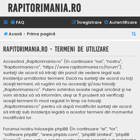
Rapitorimania.ro
FAQ
Înregistrare
Autentificare
C
Acasă
Prima pagină
ă
Rapitorimania.ro - Termeni de utilizare
u
t
Accesând „Rapitorimania.ro” (în continuare “noi”, “nostru”,
a
“Rapitorimania.ro”, “https://www.rapitorimania.ro/forum”),
sunteţi de acord să intraţi din punct de vedere legal sub
r
incidenţa următorilor termeni. Dacă nu sunteţi de acord cu toţi
e
aceşti termeni, vă rugăm să nu accesaţi şi/sau folosiţi
„Rapitorimania.ro”. Putem schimba aceste reguli oricând şi ne
vom strădui să vă informăm, deşi ar fi prudent să verificaţi
aceşti termeni în mod regulat în timp ce folosiţi
„Rapitorimania.ro” pentru că după modificări sunteţi de acord
să intraţi sub incidenţa legală a acestor termeni din momentul
modificării lor.
Forumul nostru foloseşte phpBB (în continuare “ei”, “lor”,
“software phpBB”, “www.phpbb.com”, “phpBB Limited”, “phpBB