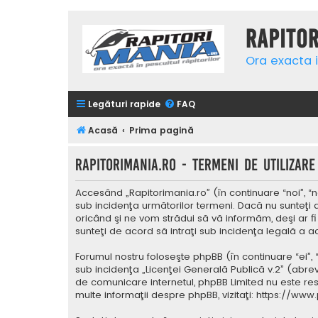
Rapito
Ora exacta i
Legături rapide
FAQ
Acasă
Prima pagină
Rapitorimania.ro - Termeni de utilizare
Accesând „Rapitorimania.ro” (în continuare “noi”, “n
sub incidenţa următorilor termeni. Dacă nu sunteţi 
oricând şi ne vom strădui să vă informăm, deşi ar fi
sunteţi de acord să intraţi sub incidenţa legală a a
Forumul nostru foloseşte phpBB (în continuare “ei”,
sub incidenţa „
Licenţei Generală Publică v.2
” (abrev
de comunicare internetul, phpBB Limited nu este res
multe informaţii despre phpBB, vizitaţi:
https://www