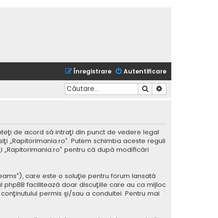
Înregistrare
Autentificare
Căutare
Căutare avansată
nteţi de acord să intraţi din punct de vedere legal
siţi „Rapitorimania.ro”. Putem schimba aceste reguli
iţi „Rapitorimania.ro” pentru că după modificări
Teams”), care este o soluţie pentru forum lansată
l phpBB facilitează doar discuţiile care au ca mijloc
conţinutului permis şi/sau a conduitei. Pentru mai