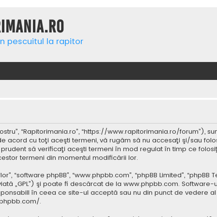
rimania.ro
n pescuitul la rapitor
ostru”, “Rapitorimania.ro”, “https://www.rapitorimania.ro/forum”), su
de acord cu toţi aceşti termeni, vă rugăm să nu accesaţi şi/sau folo
 prudent să verificaţi aceşti termeni în mod regulat în timp ce folos
cestor termeni din momentul modificării lor.
 “lor”, “software phpBB”, “www.phpbb.com”, “phpBB Limited”, “phpBB 
iată „GPL”) şi poate fi descărcat de la
www.phpbb.com
. Software-u
ponsabill în ceea ce site-ul acceptă sau nu din punct de vedere al 
.phpbb.com/
.