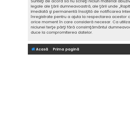
Sunteţi de acord să nu scrieţi niciun material abuzi
legale ale ţării dumneavoastră, ale ţării unde „Rap
imediată şi permanentă însoţită de notificarea Int
înregistrate pentru a ajuta la respectarea acestor c
orice moment în care consideră necesar. Ca utilizat
niciunei terţe părţi fără consimţământul dumneavoa
duce la compromiterea datelor.
Acasă
Prima pagină