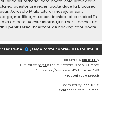
sau orice alt material care poate viola prevederile
spectarea acestor prevederi poate duce la blocarea
ar. Adresele IP ale tuturor mesajelor sunt
 şterge, modifica, muta sau închide orice subiect în
baza de date. Aceste informaţii nu vor fi dezvăluite
sabili pentru vreo încercare de hacking care poate
actează-ne
Şterge toate cookie-urile forumului
Flat Style by
Ian Bradley
Furnizat de
phpBB
® Forum Software © phpBB Limited
Translation/Traducere:
MX-Publisher CMS
Reduceri scule pescuit
Optimized by:
phpBB SEO
Confidențialitate
|
Termeni