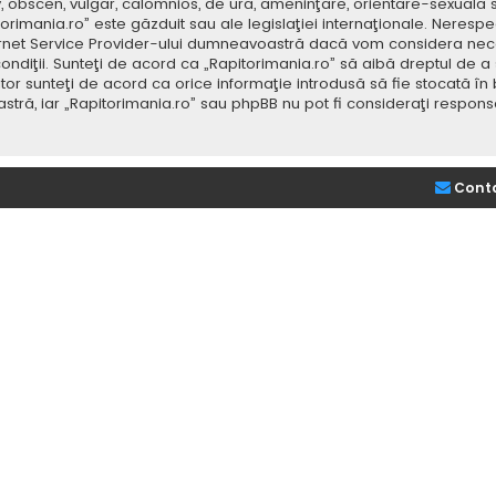
v, obscen, vulgar, calomnios, de ură, ameninţare, orientare-sexuală 
itorimania.ro” este găzduit sau ale legislaţiei internaţionale. Nere
ernet Service Provider-ului dumneavoastră dacă vom considera neces
ondiţii. Sunteţi de acord ca „Rapitorimania.ro” să aibă dreptul de a
or sunteţi de acord ca orice informaţie introdusă să fie stocată în 
stră, iar „Rapitorimania.ro” sau phpBB nu pot fi consideraţi respon
Cont