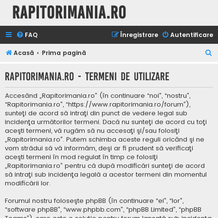
Rapitorimania.ro
FAQ
Înregistrare
Autentificare
C
Acasă
Prima pagină
ă
Rapitorimania.ro - Termeni de utilizare
u
t
Accesând „Rapitorimania.ro” (în continuare “noi”, “nostru”,
a
“Rapitorimania.ro”, “https://www.rapitorimania.ro/forum”),
sunteţi de acord să intraţi din punct de vedere legal sub
r
incidenţa următorilor termeni. Dacă nu sunteţi de acord cu toţi
e
aceşti termeni, vă rugăm să nu accesaţi şi/sau folosiţi
„Rapitorimania.ro”. Putem schimba aceste reguli oricând şi ne
vom strădui să vă informăm, deşi ar fi prudent să verificaţi
aceşti termeni în mod regulat în timp ce folosiţi
„Rapitorimania.ro” pentru că după modificări sunteţi de acord
să intraţi sub incidenţa legală a acestor termeni din momentul
modificării lor.
Forumul nostru foloseşte phpBB (în continuare “ei”, “lor”,
“software phpBB”, “www.phpbb.com”, “phpBB Limited”, “phpBB