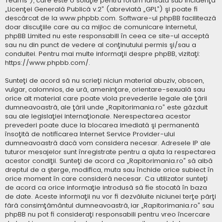
Teams”), care este o soluţie pentru forum lansată sub incidenţa
„
Licenţei Generală Publică v.2
” (abreviată „GPL”) şi poate fi
descărcat de la
www.phpbb.com
. Software-ul phpBB facilitează
doar discuţiile care au ca mijloc de comunicare internetul,
phpBB Limited nu este responsabill în ceea ce site-ul acceptă
sau nu din punct de vedere al conţinutului permis şi/sau a
conduitei. Pentru mai multe informaţii despre phpBB, vizitaţi:
https://www.phpbb.com/
.
Sunteţi de acord să nu scrieţi niciun material abuziv, obscen,
vulgar, calomnios, de ură, ameninţare, orientare-sexuală sau
orice alt material care poate viola prevederile legale ale ţării
dumneavoastră, ale ţării unde „Rapitorimania.ro” este găzduit
sau ale legislaţiei internaţionale. Nerespectarea acestor
prevederi poate duce la blocarea imediată şi permanentă
însoţită de notificarea Internet Service Provider-ului
dumneavoastră dacă vom considera necesar. Adresele IP ale
tuturor mesajelor sunt înregistrate pentru a ajuta la respectarea
acestor condiţii. Sunteţi de acord ca „Rapitorimania.ro” să aibă
dreptul de a şterge, modifica, muta sau închide orice subiect în
orice moment în care consideră necesar. Ca utilizator sunteţi
de acord ca orice informaţie introdusă să fie stocată în baza
de date. Aceste informaţii nu vor fi dezvăluite niciunei terţe părţi
fără consimţământul dumneavoastră, iar „Rapitorimania.ro” sau
phpBB nu pot fi consideraţi responsabili pentru vreo încercare