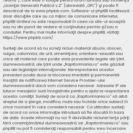
Teams”), care este o soluţie pentru forum lansată sub incidenţa
„
Licenţei Generală Publică v.2
” (abreviată „GPL”) şi poate fi
descărcat de la
www.phpbb.com
. Software-ul phpBB facilitează
doar discuţiile care au ca mijloc de comunicare internetul,
phpBB Limited nu este responsabill în ceea ce site-ul acceptă
sau nu din punct de vedere al conţinutului permis şi/sau a
conduitei. Pentru mai multe informaţii despre phpBB, vizitaţi:
https://www.phpbb.com/
.
Sunteţi de acord să nu scrieţi niciun material abuziv, obscen,
vulgar, calomnios, de ură, ameninţare, orientare-sexuală sau
orice alt material care poate viola prevederile legale ale ţării
dumneavoastră, ale ţării unde „Rapitorimania.ro” este găzduit
sau ale legislaţiei internaţionale. Nerespectarea acestor
prevederi poate duce la blocarea imediată şi permanentă
însoţită de notificarea Internet Service Provider-ului
dumneavoastră dacă vom considera necesar. Adresele IP ale
tuturor mesajelor sunt înregistrate pentru a ajuta la respectarea
acestor condiţii. Sunteţi de acord ca „Rapitorimania.ro” să aibă
dreptul de a şterge, modifica, muta sau închide orice subiect în
orice moment în care consideră necesar. Ca utilizator sunteţi
de acord ca orice informaţie introdusă să fie stocată în baza
de date. Aceste informaţii nu vor fi dezvăluite niciunei terţe părţi
fără consimţământul dumneavoastră, iar „Rapitorimania.ro” sau
phpBB nu pot fi consideraţi responsabili pentru vreo încercare