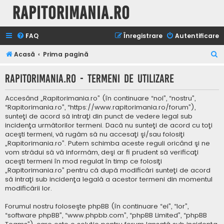
Rapitorimania.ro
FAQ
Înregistrare
Autentificare
C
Acasă
Prima pagină
ă
Rapitorimania.ro - Termeni de utilizare
u
t
Accesând „Rapitorimania.ro” (în continuare “noi”, “nostru”,
a
“Rapitorimania.ro”, “https://www.rapitorimania.ro/forum”),
sunteţi de acord să intraţi din punct de vedere legal sub
r
incidenţa următorilor termeni. Dacă nu sunteţi de acord cu toţi
e
aceşti termeni, vă rugăm să nu accesaţi şi/sau folosiţi
„Rapitorimania.ro”. Putem schimba aceste reguli oricând şi ne
vom strădui să vă informăm, deşi ar fi prudent să verificaţi
aceşti termeni în mod regulat în timp ce folosiţi
„Rapitorimania.ro” pentru că după modificări sunteţi de acord
să intraţi sub incidenţa legală a acestor termeni din momentul
modificării lor.
Forumul nostru foloseşte phpBB (în continuare “ei”, “lor”,
“software phpBB”, “www.phpbb.com”, “phpBB Limited”, “phpBB