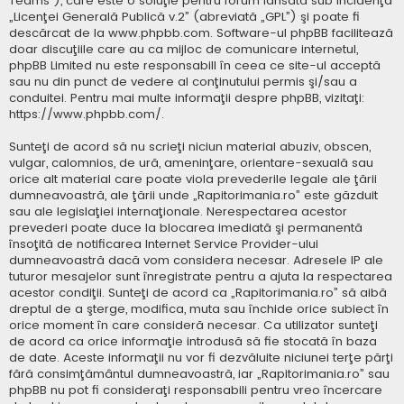
Teams”), care este o soluţie pentru forum lansată sub incidenţa
„
Licenţei Generală Publică v.2
” (abreviată „GPL”) şi poate fi
descărcat de la
www.phpbb.com
. Software-ul phpBB facilitează
doar discuţiile care au ca mijloc de comunicare internetul,
phpBB Limited nu este responsabill în ceea ce site-ul acceptă
sau nu din punct de vedere al conţinutului permis şi/sau a
conduitei. Pentru mai multe informaţii despre phpBB, vizitaţi:
https://www.phpbb.com/
.
Sunteţi de acord să nu scrieţi niciun material abuziv, obscen,
vulgar, calomnios, de ură, ameninţare, orientare-sexuală sau
orice alt material care poate viola prevederile legale ale ţării
dumneavoastră, ale ţării unde „Rapitorimania.ro” este găzduit
sau ale legislaţiei internaţionale. Nerespectarea acestor
prevederi poate duce la blocarea imediată şi permanentă
însoţită de notificarea Internet Service Provider-ului
dumneavoastră dacă vom considera necesar. Adresele IP ale
tuturor mesajelor sunt înregistrate pentru a ajuta la respectarea
acestor condiţii. Sunteţi de acord ca „Rapitorimania.ro” să aibă
dreptul de a şterge, modifica, muta sau închide orice subiect în
orice moment în care consideră necesar. Ca utilizator sunteţi
de acord ca orice informaţie introdusă să fie stocată în baza
de date. Aceste informaţii nu vor fi dezvăluite niciunei terţe părţi
fără consimţământul dumneavoastră, iar „Rapitorimania.ro” sau
phpBB nu pot fi consideraţi responsabili pentru vreo încercare