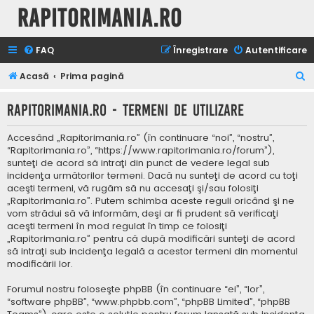
Rapitorimania.ro
FAQ
Înregistrare
Autentificare
C
Acasă
Prima pagină
ă
Rapitorimania.ro - Termeni de utilizare
u
t
Accesând „Rapitorimania.ro” (în continuare “noi”, “nostru”,
a
“Rapitorimania.ro”, “https://www.rapitorimania.ro/forum”),
sunteţi de acord să intraţi din punct de vedere legal sub
r
incidenţa următorilor termeni. Dacă nu sunteţi de acord cu toţi
e
aceşti termeni, vă rugăm să nu accesaţi şi/sau folosiţi
„Rapitorimania.ro”. Putem schimba aceste reguli oricând şi ne
vom strădui să vă informăm, deşi ar fi prudent să verificaţi
aceşti termeni în mod regulat în timp ce folosiţi
„Rapitorimania.ro” pentru că după modificări sunteţi de acord
să intraţi sub incidenţa legală a acestor termeni din momentul
modificării lor.
Forumul nostru foloseşte phpBB (în continuare “ei”, “lor”,
“software phpBB”, “www.phpbb.com”, “phpBB Limited”, “phpBB