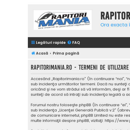
Rapito
Ora exacta i
Legături rapide
FAQ
Acasă
Prima pagină
Rapitorimania.ro - Termeni de utilizare
Accesând „Rapitorimania.ro” (în continuare “noi”, “n
sub incidenţa următorilor termeni. Dacă nu sunteţi 
oricând şi ne vom strădui să vă informăm, deşi ar fi
sunteţi de acord să intraţi sub incidenţa legală a a
Forumul nostru foloseşte phpBB (în continuare “ei”,
sub incidenţa „
Licenţei Generală Publică v.2
” (abrev
de comunicare internetul, phpBB Limited nu este res
multe informaţii despre phpBB, vizitaţi:
https://www