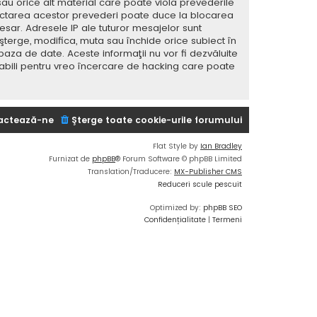
sau orice alt material care poate viola prevederile
spectarea acestor prevederi poate duce la blocarea
ar. Adresele IP ale tuturor mesajelor sunt
 şterge, modifica, muta sau închide orice subiect în
baza de date. Aceste informaţii nu vor fi dezvăluite
sabili pentru vreo încercare de hacking care poate
actează-ne
Şterge toate cookie-urile forumului
Flat Style by
Ian Bradley
Furnizat de
phpBB
® Forum Software © phpBB Limited
Translation/Traducere:
MX-Publisher CMS
Reduceri scule pescuit
Optimized by:
phpBB SEO
Confidențialitate
|
Termeni