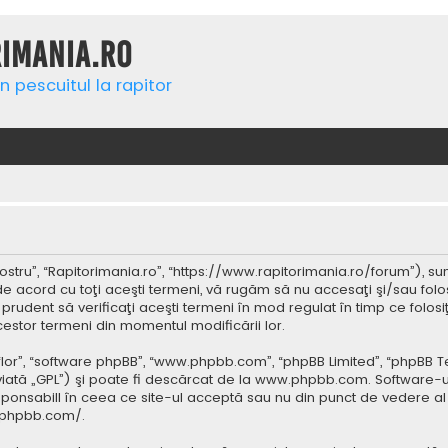
rimania.ro
n pescuitul la rapitor
ostru”, “Rapitorimania.ro”, “https://www.rapitorimania.ro/forum”), su
de acord cu toţi aceşti termeni, vă rugăm să nu accesaţi şi/sau folo
 prudent să verificaţi aceşti termeni în mod regulat în timp ce folos
cestor termeni din momentul modificării lor.
 “lor”, “software phpBB”, “www.phpbb.com”, “phpBB Limited”, “phpBB 
iată „GPL”) şi poate fi descărcat de la
www.phpbb.com
. Software-u
ponsabill în ceea ce site-ul acceptă sau nu din punct de vedere al 
.phpbb.com/
.