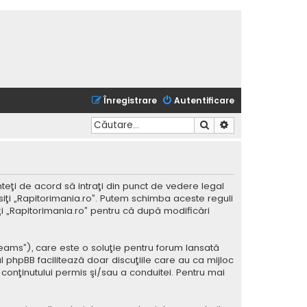
Înregistrare
Autentificare
Căutare
Căutare avansată
nteţi de acord să intraţi din punct de vedere legal
siţi „Rapitorimania.ro”. Putem schimba aceste reguli
iţi „Rapitorimania.ro” pentru că după modificări
Teams”), care este o soluţie pentru forum lansată
l phpBB facilitează doar discuţiile care au ca mijloc
conţinutului permis şi/sau a conduitei. Pentru mai