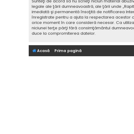
Sunteţi de acord să nu scrieţi niciun material abuzi
legale ale ţării dumneavoastră, ale ţării unde „Rap
imediată şi permanentă însoţită de notificarea Int
înregistrate pentru a ajuta la respectarea acestor c
orice moment în care consideră necesar. Ca utilizat
niciunei terţe părţi fără consimţământul dumneavoa
duce la compromiterea datelor.
Acasă
Prima pagină