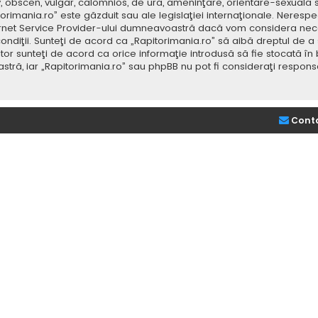
v, obscen, vulgar, calomnios, de ură, ameninţare, orientare-sexuală 
itorimania.ro” este găzduit sau ale legislaţiei internaţionale. Nere
ernet Service Provider-ului dumneavoastră dacă vom considera neces
ondiţii. Sunteţi de acord ca „Rapitorimania.ro” să aibă dreptul de a
or sunteţi de acord ca orice informaţie introdusă să fie stocată în 
stră, iar „Rapitorimania.ro” sau phpBB nu pot fi consideraţi respon
Cont