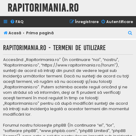
Rapitorimania.ro
FAQ
Înregistrare
Autentificare
C
Acasă
Prima pagină
ă
Rapitorimania.ro - Termeni de utilizare
u
t
Accesând „Rapitorimania.ro” (în continuare “noi”, “nostru”,
a
“Rapitorimania.ro”, “https://www.rapitorimania.ro/forum”),
sunteţi de acord să intraţi din punct de vedere legal sub
r
incidenţa următorilor termeni. Dacă nu sunteţi de acord cu toţi
e
aceşti termeni, vă rugăm să nu accesaţi şi/sau folosiţi
„Rapitorimania.ro”. Putem schimba aceste reguli oricând şi ne
vom strădui să vă informăm, deşi ar fi prudent să verificaţi
aceşti termeni în mod regulat în timp ce folosiţi
„Rapitorimania.ro” pentru că după modificări sunteţi de acord
să intraţi sub incidenţa legală a acestor termeni din momentul
modificării lor.
Forumul nostru foloseşte phpBB (în continuare “ei”, “lor”,
“software phpBB”, “www.phpbb.com”, “phpBB Limited”, “phpBB