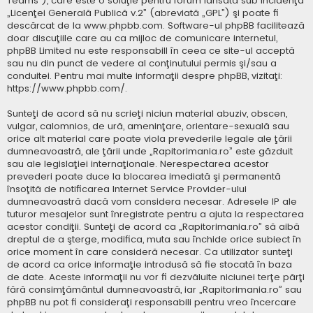
Teams”), care este o soluţie pentru forum lansată sub incidenţa
„
Licenţei Generală Publică v.2
” (abreviată „GPL”) şi poate fi
descărcat de la
www.phpbb.com
. Software-ul phpBB facilitează
doar discuţiile care au ca mijloc de comunicare internetul,
phpBB Limited nu este responsabill în ceea ce site-ul acceptă
sau nu din punct de vedere al conţinutului permis şi/sau a
conduitei. Pentru mai multe informaţii despre phpBB, vizitaţi:
https://www.phpbb.com/
.
Sunteţi de acord să nu scrieţi niciun material abuziv, obscen,
vulgar, calomnios, de ură, ameninţare, orientare-sexuală sau
orice alt material care poate viola prevederile legale ale ţării
dumneavoastră, ale ţării unde „Rapitorimania.ro” este găzduit
sau ale legislaţiei internaţionale. Nerespectarea acestor
prevederi poate duce la blocarea imediată şi permanentă
însoţită de notificarea Internet Service Provider-ului
dumneavoastră dacă vom considera necesar. Adresele IP ale
tuturor mesajelor sunt înregistrate pentru a ajuta la respectarea
acestor condiţii. Sunteţi de acord ca „Rapitorimania.ro” să aibă
dreptul de a şterge, modifica, muta sau închide orice subiect în
orice moment în care consideră necesar. Ca utilizator sunteţi
de acord ca orice informaţie introdusă să fie stocată în baza
de date. Aceste informaţii nu vor fi dezvăluite niciunei terţe părţi
fără consimţământul dumneavoastră, iar „Rapitorimania.ro” sau
phpBB nu pot fi consideraţi responsabili pentru vreo încercare