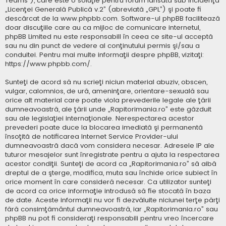
Teams”), care este o soluţie pentru forum lansată sub incidenţa
„
Licenţei Generală Publică v.2
” (abreviată „GPL”) şi poate fi
descărcat de la
www.phpbb.com
. Software-ul phpBB facilitează
doar discuţiile care au ca mijloc de comunicare internetul,
phpBB Limited nu este responsabill în ceea ce site-ul acceptă
sau nu din punct de vedere al conţinutului permis şi/sau a
conduitei. Pentru mai multe informaţii despre phpBB, vizitaţi:
https://www.phpbb.com/
.
Sunteţi de acord să nu scrieţi niciun material abuziv, obscen,
vulgar, calomnios, de ură, ameninţare, orientare-sexuală sau
orice alt material care poate viola prevederile legale ale ţării
dumneavoastră, ale ţării unde „Rapitorimania.ro” este găzduit
sau ale legislaţiei internaţionale. Nerespectarea acestor
prevederi poate duce la blocarea imediată şi permanentă
însoţită de notificarea Internet Service Provider-ului
dumneavoastră dacă vom considera necesar. Adresele IP ale
tuturor mesajelor sunt înregistrate pentru a ajuta la respectarea
acestor condiţii. Sunteţi de acord ca „Rapitorimania.ro” să aibă
dreptul de a şterge, modifica, muta sau închide orice subiect în
orice moment în care consideră necesar. Ca utilizator sunteţi
de acord ca orice informaţie introdusă să fie stocată în baza
de date. Aceste informaţii nu vor fi dezvăluite niciunei terţe părţi
fără consimţământul dumneavoastră, iar „Rapitorimania.ro” sau
phpBB nu pot fi consideraţi responsabili pentru vreo încercare