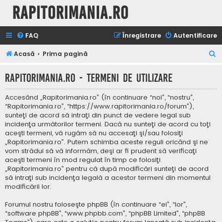
Rapitorimania.ro
FAQ
Înregistrare
Autentificare
C
Acasă
Prima pagină
ă
Rapitorimania.ro - Termeni de utilizare
u
t
Accesând „Rapitorimania.ro” (în continuare “noi”, “nostru”,
a
“Rapitorimania.ro”, “https://www.rapitorimania.ro/forum”),
sunteţi de acord să intraţi din punct de vedere legal sub
r
incidenţa următorilor termeni. Dacă nu sunteţi de acord cu toţi
e
aceşti termeni, vă rugăm să nu accesaţi şi/sau folosiţi
„Rapitorimania.ro”. Putem schimba aceste reguli oricând şi ne
vom strădui să vă informăm, deşi ar fi prudent să verificaţi
aceşti termeni în mod regulat în timp ce folosiţi
„Rapitorimania.ro” pentru că după modificări sunteţi de acord
să intraţi sub incidenţa legală a acestor termeni din momentul
modificării lor.
Forumul nostru foloseşte phpBB (în continuare “ei”, “lor”,
“software phpBB”, “www.phpbb.com”, “phpBB Limited”, “phpBB