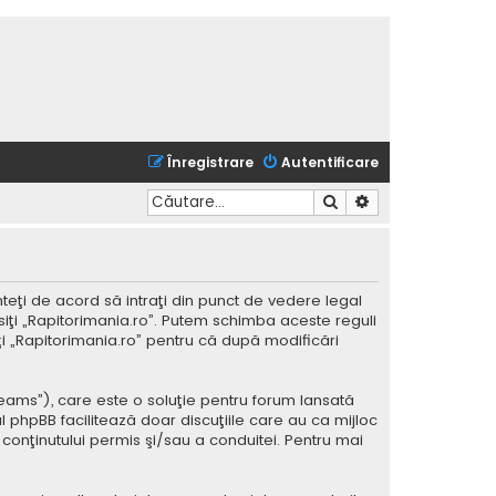
Înregistrare
Autentificare
Căutare
Căutare avansată
nteţi de acord să intraţi din punct de vedere legal
siţi „Rapitorimania.ro”. Putem schimba aceste reguli
iţi „Rapitorimania.ro” pentru că după modificări
Teams”), care este o soluţie pentru forum lansată
l phpBB facilitează doar discuţiile care au ca mijloc
conţinutului permis şi/sau a conduitei. Pentru mai