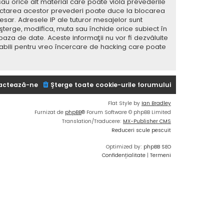
sau orice alt material care poate viola prevederile
spectarea acestor prevederi poate duce la blocarea
ar. Adresele IP ale tuturor mesajelor sunt
 şterge, modifica, muta sau închide orice subiect în
baza de date. Aceste informaţii nu vor fi dezvăluite
sabili pentru vreo încercare de hacking care poate
actează-ne
Şterge toate cookie-urile forumului
Flat Style by
Ian Bradley
Furnizat de
phpBB
® Forum Software © phpBB Limited
Translation/Traducere:
MX-Publisher CMS
Reduceri scule pescuit
Optimized by:
phpBB SEO
Confidențialitate
|
Termeni