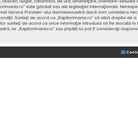
v, obscen, vulgar, calomnios, de ură, ameninţare, orientare-sexuală 
itorimania.ro” este găzduit sau ale legislaţiei internaţionale. Nere
ernet Service Provider-ului dumneavoastră dacă vom considera neces
ondiţii. Sunteţi de acord ca „Rapitorimania.ro” să aibă dreptul de a
or sunteţi de acord ca orice informaţie introdusă să fie stocată în 
stră, iar „Rapitorimania.ro” sau phpBB nu pot fi consideraţi respon
Cont