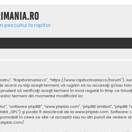
rimania.ro
n pescuitul la rapitor
ostru”, “Rapitorimania.ro”, “https://www.rapitorimania.ro/forum”), su
de acord cu toţi aceşti termeni, vă rugăm să nu accesaţi şi/sau folo
 prudent să verificaţi aceşti termeni în mod regulat în timp ce folos
cestor termeni din momentul modificării lor.
 “lor”, “software phpBB”, “www.phpbb.com”, “phpBB Limited”, “phpBB 
iată „GPL”) şi poate fi descărcat de la
www.phpbb.com
. Software-u
ponsabill în ceea ce site-ul acceptă sau nu din punct de vedere al 
.phpbb.com/
.