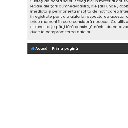
Sunteţi de acord să nu scrieţi niciun material abuzi
legale ale ţării dumneavoastră, ale ţării unde „Rap
imediată şi permanentă însoţită de notificarea Int
înregistrate pentru a ajuta la respectarea acestor c
orice moment în care consideră necesar. Ca utilizat
niciunei terţe părţi fără consimţământul dumneavoa
duce la compromiterea datelor.
Acasă
Prima pagină