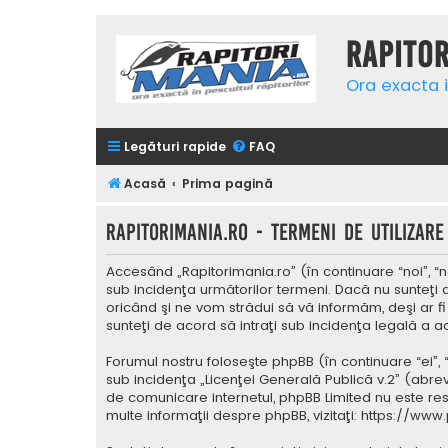
Rapito
Ora exacta i
Legături rapide
FAQ
Acasă
Prima pagină
Rapitorimania.ro - Termeni de utilizare
Accesând „Rapitorimania.ro” (în continuare “noi”, “n
sub incidenţa următorilor termeni. Dacă nu sunteţi 
oricând şi ne vom strădui să vă informăm, deşi ar fi
sunteţi de acord să intraţi sub incidenţa legală a a
Forumul nostru foloseşte phpBB (în continuare “ei”,
sub incidenţa „
Licenţei Generală Publică v.2
” (abrev
de comunicare internetul, phpBB Limited nu este res
multe informaţii despre phpBB, vizitaţi:
https://www