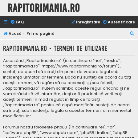
Rapitorimania.ro
FAQ
Înregistrare
Autentificare
C
Acasă
Prima pagină
ă
Rapitorimania.ro - Termeni de utilizare
u
t
Accesând „Rapitorimania.ro” (în continuare “noi”, “nostru”,
a
“Rapitorimania.ro”, “https://www.rapitorimania.ro/forum”),
sunteţi de acord să intraţi din punct de vedere legal sub
r
incidenţa următorilor termeni. Dacă nu sunteţi de acord cu toţi
e
aceşti termeni, vă rugăm să nu accesaţi şi/sau folosiţi
„Rapitorimania.ro”. Putem schimba aceste reguli oricând şi ne
vom strădui să vă informăm, deşi ar fi prudent să verificaţi
aceşti termeni în mod regulat în timp ce folosiţi
„Rapitorimania.ro” pentru că după modificări sunteţi de acord
să intraţi sub incidenţa legală a acestor termeni din momentul
modificării lor.
Forumul nostru foloseşte phpBB (în continuare “ei”, “lor”,
“software phpBB”, “www.phpbb.com”, “phpBB Limited”, “phpBB