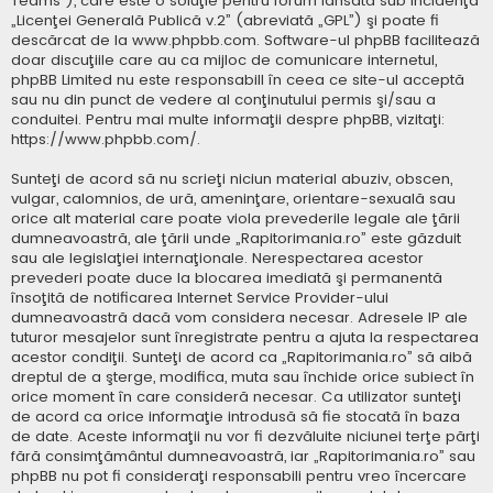
Teams”), care este o soluţie pentru forum lansată sub incidenţa
„
Licenţei Generală Publică v.2
” (abreviată „GPL”) şi poate fi
descărcat de la
www.phpbb.com
. Software-ul phpBB facilitează
doar discuţiile care au ca mijloc de comunicare internetul,
phpBB Limited nu este responsabill în ceea ce site-ul acceptă
sau nu din punct de vedere al conţinutului permis şi/sau a
conduitei. Pentru mai multe informaţii despre phpBB, vizitaţi:
https://www.phpbb.com/
.
Sunteţi de acord să nu scrieţi niciun material abuziv, obscen,
vulgar, calomnios, de ură, ameninţare, orientare-sexuală sau
orice alt material care poate viola prevederile legale ale ţării
dumneavoastră, ale ţării unde „Rapitorimania.ro” este găzduit
sau ale legislaţiei internaţionale. Nerespectarea acestor
prevederi poate duce la blocarea imediată şi permanentă
însoţită de notificarea Internet Service Provider-ului
dumneavoastră dacă vom considera necesar. Adresele IP ale
tuturor mesajelor sunt înregistrate pentru a ajuta la respectarea
acestor condiţii. Sunteţi de acord ca „Rapitorimania.ro” să aibă
dreptul de a şterge, modifica, muta sau închide orice subiect în
orice moment în care consideră necesar. Ca utilizator sunteţi
de acord ca orice informaţie introdusă să fie stocată în baza
de date. Aceste informaţii nu vor fi dezvăluite niciunei terţe părţi
fără consimţământul dumneavoastră, iar „Rapitorimania.ro” sau
phpBB nu pot fi consideraţi responsabili pentru vreo încercare