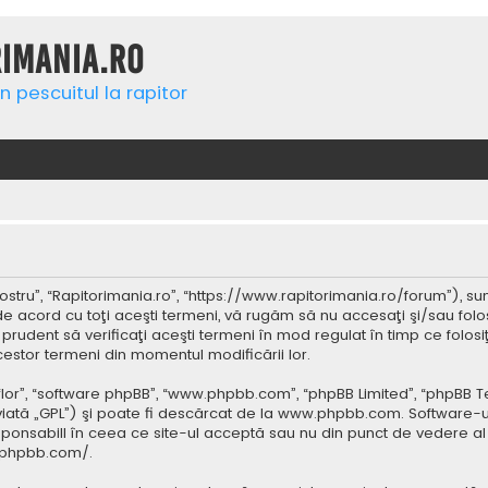
rimania.ro
n pescuitul la rapitor
ostru”, “Rapitorimania.ro”, “https://www.rapitorimania.ro/forum”), su
de acord cu toţi aceşti termeni, vă rugăm să nu accesaţi şi/sau folo
 prudent să verificaţi aceşti termeni în mod regulat în timp ce folos
cestor termeni din momentul modificării lor.
 “lor”, “software phpBB”, “www.phpbb.com”, “phpBB Limited”, “phpBB 
iată „GPL”) şi poate fi descărcat de la
www.phpbb.com
. Software-u
ponsabill în ceea ce site-ul acceptă sau nu din punct de vedere al 
.phpbb.com/
.