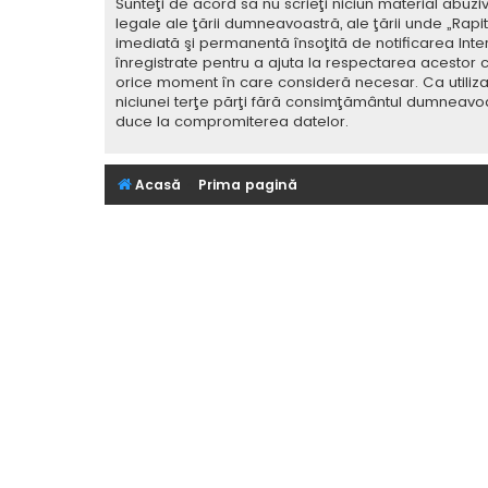
Sunteţi de acord să nu scrieţi niciun material abuzi
legale ale ţării dumneavoastră, ale ţării unde „Rap
imediată şi permanentă însoţită de notificarea Int
înregistrate pentru a ajuta la respectarea acestor c
orice moment în care consideră necesar. Ca utilizat
niciunei terţe părţi fără consimţământul dumneavoa
duce la compromiterea datelor.
Acasă
Prima pagină