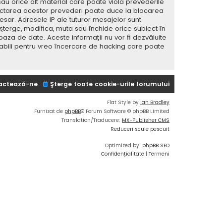
sau orice alt material care poate viola prevederile
spectarea acestor prevederi poate duce la blocarea
ar. Adresele IP ale tuturor mesajelor sunt
 şterge, modifica, muta sau închide orice subiect în
baza de date. Aceste informaţii nu vor fi dezvăluite
sabili pentru vreo încercare de hacking care poate
actează-ne
Şterge toate cookie-urile forumului
Flat Style by
Ian Bradley
Furnizat de
phpBB
® Forum Software © phpBB Limited
Translation/Traducere:
MX-Publisher CMS
Reduceri scule pescuit
Optimized by:
phpBB SEO
Confidențialitate
|
Termeni