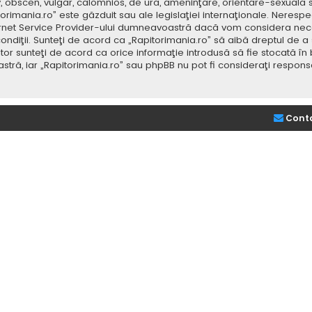
v, obscen, vulgar, calomnios, de ură, ameninţare, orientare-sexuală 
itorimania.ro” este găzduit sau ale legislaţiei internaţionale. Nere
ernet Service Provider-ului dumneavoastră dacă vom considera neces
ondiţii. Sunteţi de acord ca „Rapitorimania.ro” să aibă dreptul de a
or sunteţi de acord ca orice informaţie introdusă să fie stocată în 
stră, iar „Rapitorimania.ro” sau phpBB nu pot fi consideraţi respon
Cont