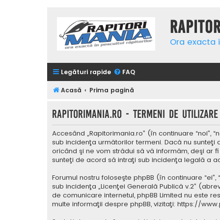
Rapito
Ora exacta i
Legături rapide
FAQ
Acasă
Prima pagină
Rapitorimania.ro - Termeni de utilizare
Accesând „Rapitorimania.ro” (în continuare “noi”, “n
sub incidenţa următorilor termeni. Dacă nu sunteţi 
oricând şi ne vom strădui să vă informăm, deşi ar fi
sunteţi de acord să intraţi sub incidenţa legală a a
Forumul nostru foloseşte phpBB (în continuare “ei”,
sub incidenţa „
Licenţei Generală Publică v.2
” (abrev
de comunicare internetul, phpBB Limited nu este res
multe informaţii despre phpBB, vizitaţi:
https://www