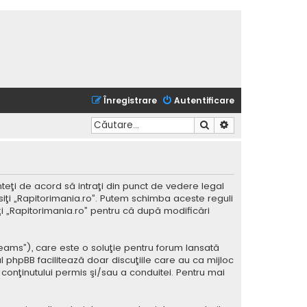
Înregistrare
Autentificare
Căutare
Căutare avansată
nteţi de acord să intraţi din punct de vedere legal
siţi „Rapitorimania.ro”. Putem schimba aceste reguli
iţi „Rapitorimania.ro” pentru că după modificări
Teams”), care este o soluţie pentru forum lansată
l phpBB facilitează doar discuţiile care au ca mijloc
conţinutului permis şi/sau a conduitei. Pentru mai