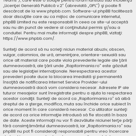
Teams”), care este o soluţie pentru forum lansată sub incidenţa
„
Licenţei Generală Publică v.2
” (abreviată „GPL”) şi poate fi
descărcat de la
www.phpbb.com
. Software-ul phpBB facilitează
doar discuţiile care au ca mijloc de comunicare internetul,
phpBB Limited nu este responsabill în ceea ce site-ul acceptă
sau nu din punct de vedere al conţinutului permis şi/sau a
conduitei. Pentru mai multe informaţii despre phpBB, vizitaţi:
https://www.phpbb.com/
.
Sunteţi de acord să nu scrieţi niciun material abuziv, obscen,
vulgar, calomnios, de ură, ameninţare, orientare-sexuală sau
orice alt material care poate viola prevederile legale ale ţării
dumneavoastră, ale ţării unde „Rapitorimania.ro” este găzduit
sau ale legislaţiei internaţionale. Nerespectarea acestor
prevederi poate duce la blocarea imediată şi permanentă
însoţită de notificarea Internet Service Provider-ului
dumneavoastră dacă vom considera necesar. Adresele IP ale
tuturor mesajelor sunt înregistrate pentru a ajuta la respectarea
acestor condiţii. Sunteţi de acord ca „Rapitorimania.ro” să aibă
dreptul de a şterge, modifica, muta sau închide orice subiect în
orice moment în care consideră necesar. Ca utilizator sunteţi
de acord ca orice informaţie introdusă să fie stocată în baza
de date. Aceste informaţii nu vor fi dezvăluite niciunei terţe părţi
fără consimţământul dumneavoastră, iar „Rapitorimania.ro” sau
phpBB nu pot fi consideraţi responsabili pentru vreo încercare