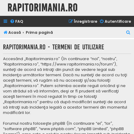
Rapitorimania.ro
FAQ
Înregistrare
Autentificare
C
Acasă
Prima pagină
ă
Rapitorimania.ro - Termeni de utilizare
u
t
Accesând „Rapitorimania.ro” (în continuare “noi”, “nostru”,
a
“Rapitorimania.ro”, “https://www.rapitorimania.ro/forum”),
sunteţi de acord să intraţi din punct de vedere legal sub
r
incidenţa următorilor termeni. Dacă nu sunteţi de acord cu toţi
e
aceşti termeni, vă rugăm să nu accesaţi şi/sau folosiţi
„Rapitorimania.ro”. Putem schimba aceste reguli oricând şi ne
vom strădui să vă informăm, deşi ar fi prudent să verificaţi
aceşti termeni în mod regulat în timp ce folosiţi
„Rapitorimania.ro” pentru că după modificări sunteţi de acord
să intraţi sub incidenţa legală a acestor termeni din momentul
modificării lor.
Forumul nostru foloseşte phpBB (în continuare “ei”, “lor”,
“software phpBB”, “www.phpbb.com”, “phpBB Limited”, “phpBB