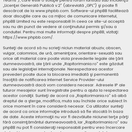
Teams”), care este o soluţie pentru forum lansată sub incidenţa
„
Licenţei Generală Publică v.2
” (abreviată „GPL”) şi poate fi
descărcat de la
www.phpbb.com
. Software-ul phpBB facilitează
doar discuţiile care au ca mijloc de comunicare internetul,
phpBB Limited nu este responsabill în ceea ce site-ul acceptă
sau nu din punct de vedere al conţinutului permis şi/sau a
conduitei. Pentru mai multe informaţii despre phpBB, vizitaţi:
https://www.phpbb.com/
.
Sunteţi de acord să nu scrieţi niciun material abuziv, obscen,
vulgar, calomnios, de ură, ameninţare, orientare-sexuală sau
orice alt material care poate viola prevederile legale ale ţării
dumneavoastră, ale ţării unde „Rapitorimania.ro” este găzduit
sau ale legislaţiei internaţionale. Nerespectarea acestor
prevederi poate duce la blocarea imediată şi permanentă
însoţită de notificarea Internet Service Provider-ului
dumneavoastră dacă vom considera necesar. Adresele IP ale
tuturor mesajelor sunt înregistrate pentru a ajuta la respectarea
acestor condiţii. Sunteţi de acord ca „Rapitorimania.ro” să aibă
dreptul de a şterge, modifica, muta sau închide orice subiect în
orice moment în care consideră necesar. Ca utilizator sunteţi
de acord ca orice informaţie introdusă să fie stocată în baza
de date. Aceste informaţii nu vor fi dezvăluite niciunei terţe părţi
fără consimţământul dumneavoastră, iar „Rapitorimania.ro” sau
phpBB nu pot fi consideraţi responsabili pentru vreo încercare