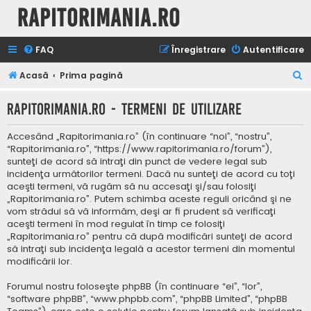
Rapitorimania.ro
FAQ
Înregistrare
Autentificare
C
Acasă
Prima pagină
ă
Rapitorimania.ro - Termeni de utilizare
u
t
Accesând „Rapitorimania.ro” (în continuare “noi”, “nostru”,
a
“Rapitorimania.ro”, “https://www.rapitorimania.ro/forum”),
sunteţi de acord să intraţi din punct de vedere legal sub
r
incidenţa următorilor termeni. Dacă nu sunteţi de acord cu toţi
e
aceşti termeni, vă rugăm să nu accesaţi şi/sau folosiţi
„Rapitorimania.ro”. Putem schimba aceste reguli oricând şi ne
vom strădui să vă informăm, deşi ar fi prudent să verificaţi
aceşti termeni în mod regulat în timp ce folosiţi
„Rapitorimania.ro” pentru că după modificări sunteţi de acord
să intraţi sub incidenţa legală a acestor termeni din momentul
modificării lor.
Forumul nostru foloseşte phpBB (în continuare “ei”, “lor”,
“software phpBB”, “www.phpbb.com”, “phpBB Limited”, “phpBB