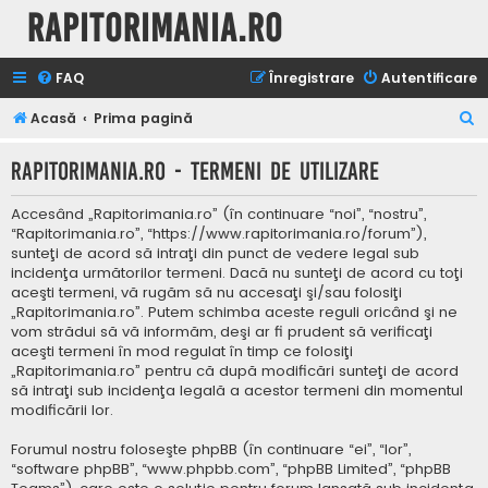
Rapitorimania.ro
FAQ
Înregistrare
Autentificare
C
Acasă
Prima pagină
ă
Rapitorimania.ro - Termeni de utilizare
u
t
Accesând „Rapitorimania.ro” (în continuare “noi”, “nostru”,
a
“Rapitorimania.ro”, “https://www.rapitorimania.ro/forum”),
sunteţi de acord să intraţi din punct de vedere legal sub
r
incidenţa următorilor termeni. Dacă nu sunteţi de acord cu toţi
e
aceşti termeni, vă rugăm să nu accesaţi şi/sau folosiţi
„Rapitorimania.ro”. Putem schimba aceste reguli oricând şi ne
vom strădui să vă informăm, deşi ar fi prudent să verificaţi
aceşti termeni în mod regulat în timp ce folosiţi
„Rapitorimania.ro” pentru că după modificări sunteţi de acord
să intraţi sub incidenţa legală a acestor termeni din momentul
modificării lor.
Forumul nostru foloseşte phpBB (în continuare “ei”, “lor”,
“software phpBB”, “www.phpbb.com”, “phpBB Limited”, “phpBB