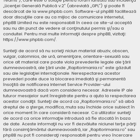
Teams”), care este o soluţie pentru forum lansată sub incidenţa
„
Licenţei Generală Publică v.2
” (abreviată „GPL”) şi poate fi
descărcat de la
www.phpbb.com
. Software-ul phpBB facilitează
doar discuţiile care au ca mijloc de comunicare internetul,
phpBB Limited nu este responsabill în ceea ce site-ul acceptă
sau nu din punct de vedere al conţinutului permis şi/sau a
conduitei. Pentru mai multe informaţii despre phpBB, vizitaţi:
https://www.phpbb.com/
.
Sunteţi de acord să nu scrieţi niciun material abuziv, obscen,
vulgar, calomnios, de ură, ameninţare, orientare-sexuală sau
orice alt material care poate viola prevederile legale ale ţării
dumneavoastră, ale ţării unde „Rapitorimania.ro” este găzduit
sau ale legislaţiei internaţionale. Nerespectarea acestor
prevederi poate duce la blocarea imediată şi permanentă
însoţită de notificarea Internet Service Provider-ului
dumneavoastră dacă vom considera necesar. Adresele IP ale
tuturor mesajelor sunt înregistrate pentru a ajuta la respectarea
acestor condiţii. Sunteţi de acord ca „Rapitorimania.ro” să aibă
dreptul de a şterge, modifica, muta sau închide orice subiect în
orice moment în care consideră necesar. Ca utilizator sunteţi
de acord ca orice informaţie introdusă să fie stocată în baza
de date. Aceste informaţii nu vor fi dezvăluite niciunei terţe părţi
fără consimţământul dumneavoastră, iar „Rapitorimania.ro” sau
phpBB nu pot fi consideraţi responsabili pentru vreo încercare