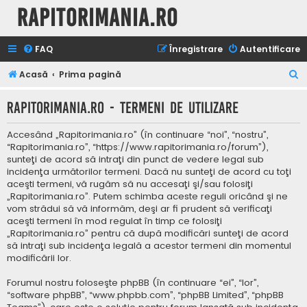
Rapitorimania.ro
FAQ
Înregistrare
Autentificare
C
Acasă
Prima pagină
ă
Rapitorimania.ro - Termeni de utilizare
u
t
Accesând „Rapitorimania.ro” (în continuare “noi”, “nostru”,
a
“Rapitorimania.ro”, “https://www.rapitorimania.ro/forum”),
sunteţi de acord să intraţi din punct de vedere legal sub
r
incidenţa următorilor termeni. Dacă nu sunteţi de acord cu toţi
e
aceşti termeni, vă rugăm să nu accesaţi şi/sau folosiţi
„Rapitorimania.ro”. Putem schimba aceste reguli oricând şi ne
vom strădui să vă informăm, deşi ar fi prudent să verificaţi
aceşti termeni în mod regulat în timp ce folosiţi
„Rapitorimania.ro” pentru că după modificări sunteţi de acord
să intraţi sub incidenţa legală a acestor termeni din momentul
modificării lor.
Forumul nostru foloseşte phpBB (în continuare “ei”, “lor”,
“software phpBB”, “www.phpbb.com”, “phpBB Limited”, “phpBB