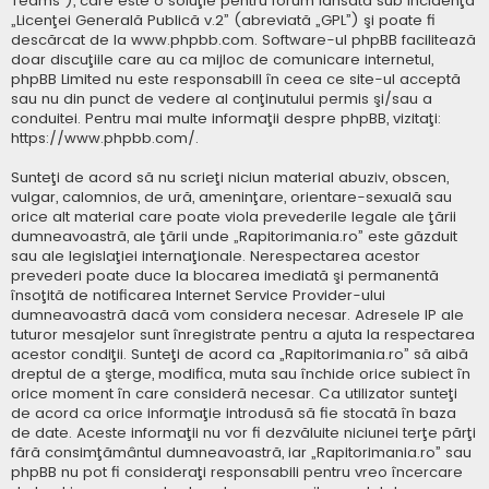
Teams”), care este o soluţie pentru forum lansată sub incidenţa
„
Licenţei Generală Publică v.2
” (abreviată „GPL”) şi poate fi
descărcat de la
www.phpbb.com
. Software-ul phpBB facilitează
doar discuţiile care au ca mijloc de comunicare internetul,
phpBB Limited nu este responsabill în ceea ce site-ul acceptă
sau nu din punct de vedere al conţinutului permis şi/sau a
conduitei. Pentru mai multe informaţii despre phpBB, vizitaţi:
https://www.phpbb.com/
.
Sunteţi de acord să nu scrieţi niciun material abuziv, obscen,
vulgar, calomnios, de ură, ameninţare, orientare-sexuală sau
orice alt material care poate viola prevederile legale ale ţării
dumneavoastră, ale ţării unde „Rapitorimania.ro” este găzduit
sau ale legislaţiei internaţionale. Nerespectarea acestor
prevederi poate duce la blocarea imediată şi permanentă
însoţită de notificarea Internet Service Provider-ului
dumneavoastră dacă vom considera necesar. Adresele IP ale
tuturor mesajelor sunt înregistrate pentru a ajuta la respectarea
acestor condiţii. Sunteţi de acord ca „Rapitorimania.ro” să aibă
dreptul de a şterge, modifica, muta sau închide orice subiect în
orice moment în care consideră necesar. Ca utilizator sunteţi
de acord ca orice informaţie introdusă să fie stocată în baza
de date. Aceste informaţii nu vor fi dezvăluite niciunei terţe părţi
fără consimţământul dumneavoastră, iar „Rapitorimania.ro” sau
phpBB nu pot fi consideraţi responsabili pentru vreo încercare