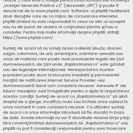
Teams”), care este o soluţie pentru forum lansată sub incidenţa
„
Licenţei Generală Publică v.2
” (abreviată „GPL”) şi poate fi
descărcat de la
www.phpbb.com
. Software-ul phpBB facilitează
doar discuţiile care au ca mijloc de comunicare internetul,
phpBB Limited nu este responsabill în ceea ce site-ul acceptă
sau nu din punct de vedere al conţinutului permis şi/sau a
conduitei. Pentru mai multe informaţii despre phpBB, vizitaţi:
https://www.phpbb.com/
.
Sunteţi de acord să nu scrieţi niciun material abuziv, obscen,
vulgar, calomnios, de ură, ameninţare, orientare-sexuală sau
orice alt material care poate viola prevederile legale ale ţării
dumneavoastră, ale ţării unde „Rapitorimania.ro” este găzduit
sau ale legislaţiei internaţionale. Nerespectarea acestor
prevederi poate duce la blocarea imediată şi permanentă
însoţită de notificarea Internet Service Provider-ului
dumneavoastră dacă vom considera necesar. Adresele IP ale
tuturor mesajelor sunt înregistrate pentru a ajuta la respectarea
acestor condiţii. Sunteţi de acord ca „Rapitorimania.ro” să aibă
dreptul de a şterge, modifica, muta sau închide orice subiect în
orice moment în care consideră necesar. Ca utilizator sunteţi
de acord ca orice informaţie introdusă să fie stocată în baza
de date. Aceste informaţii nu vor fi dezvăluite niciunei terţe părţi
fără consimţământul dumneavoastră, iar „Rapitorimania.ro” sau
phpBB nu pot fi consideraţi responsabili pentru vreo încercare