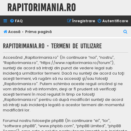
Rapitorimania.ro
FAQ
Înregistrare
Autentificare
C
Acasă
Prima pagină
ă
Rapitorimania.ro - Termeni de utilizare
u
t
Accesând „Rapitorimania.ro” (în continuare “noi”, “nostru”,
a
“Rapitorimania.ro”, “https://www.rapitorimania.ro/forum”),
sunteţi de acord să intraţi din punct de vedere legal sub
r
incidenţa următorilor termeni. Dacă nu sunteţi de acord cu toţi
e
aceşti termeni, vă rugăm să nu accesaţi şi/sau folosiţi
„Rapitorimania.ro”. Putem schimba aceste reguli oricând şi ne
vom strădui să vă informăm, deşi ar fi prudent să verificaţi
aceşti termeni în mod regulat în timp ce folosiţi
„Rapitorimania.ro” pentru că după modificări sunteţi de acord
să intraţi sub incidenţa legală a acestor termeni din momentul
modificării lor.
Forumul nostru foloseşte phpBB (în continuare “ei”, “lor”,
“software phpBB”, “www.phpbb.com”, “phpBB Limited”, “phpBB