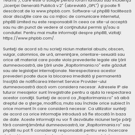
Teams”), care este o soluţie pentru forum lansată sub incidenţa
„
Licenţei Generală Publică v.2
” (abreviată „GPL”) şi poate fi
descărcat de la
www.phpbb.com
. Software-ul phpBB facilitează
doar discuţiile care au ca mijloc de comunicare internetul,
phpBB Limited nu este responsabill în ceea ce site-ul acceptă
sau nu din punct de vedere al conţinutului permis şi/sau a
conduitei. Pentru mai multe informaţii despre phpBB, vizitaţi:
https://www.phpbb.com/
.
Sunteţi de acord să nu scrieţi niciun material abuziv, obscen,
vulgar, calomnios, de ură, ameninţare, orientare-sexuală sau
orice alt material care poate viola prevederile legale ale ţării
dumneavoastră, ale ţării unde „Rapitorimania.ro” este găzduit
sau ale legislaţiei internaţionale. Nerespectarea acestor
prevederi poate duce la blocarea imediată şi permanentă
însoţită de notificarea Internet Service Provider-ului
dumneavoastră dacă vom considera necesar. Adresele IP ale
tuturor mesajelor sunt înregistrate pentru a ajuta la respectarea
acestor condiţii. Sunteţi de acord ca „Rapitorimania.ro” să aibă
dreptul de a şterge, modifica, muta sau închide orice subiect în
orice moment în care consideră necesar. Ca utilizator sunteţi
de acord ca orice informaţie introdusă să fie stocată în baza
de date. Aceste informaţii nu vor fi dezvăluite niciunei terţe părţi
fără consimţământul dumneavoastră, iar „Rapitorimania.ro” sau
phpBB nu pot fi consideraţi responsabili pentru vreo încercare