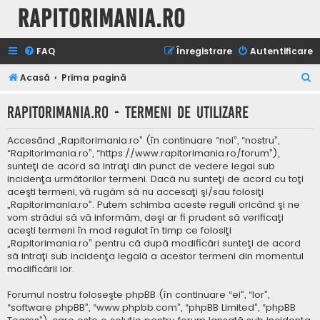
Rapitorimania.ro
FAQ
Înregistrare
Autentificare
C
Acasă
Prima pagină
ă
Rapitorimania.ro - Termeni de utilizare
u
t
Accesând „Rapitorimania.ro” (în continuare “noi”, “nostru”,
a
“Rapitorimania.ro”, “https://www.rapitorimania.ro/forum”),
sunteţi de acord să intraţi din punct de vedere legal sub
r
incidenţa următorilor termeni. Dacă nu sunteţi de acord cu toţi
e
aceşti termeni, vă rugăm să nu accesaţi şi/sau folosiţi
„Rapitorimania.ro”. Putem schimba aceste reguli oricând şi ne
vom strădui să vă informăm, deşi ar fi prudent să verificaţi
aceşti termeni în mod regulat în timp ce folosiţi
„Rapitorimania.ro” pentru că după modificări sunteţi de acord
să intraţi sub incidenţa legală a acestor termeni din momentul
modificării lor.
Forumul nostru foloseşte phpBB (în continuare “ei”, “lor”,
“software phpBB”, “www.phpbb.com”, “phpBB Limited”, “phpBB