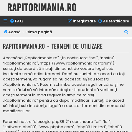
Rapitorimania.ro
FAQ
Înregistrare
Autentificare
C
Acasă
Prima pagină
ă
Rapitorimania.ro - Termeni de utilizare
u
t
Accesând „Rapitorimania.ro” (în continuare “noi”, “nostru”,
a
“Rapitorimania.ro”, “https://www.rapitorimania.ro/forum”),
sunteţi de acord să intraţi din punct de vedere legal sub
r
incidenţa următorilor termeni. Dacă nu sunteţi de acord cu toţi
e
aceşti termeni, vă rugăm să nu accesaţi şi/sau folosiţi
„Rapitorimania.ro”. Putem schimba aceste reguli oricând şi ne
vom strădui să vă informăm, deşi ar fi prudent să verificaţi
aceşti termeni în mod regulat în timp ce folosiţi
„Rapitorimania.ro” pentru că după modificări sunteţi de acord
să intraţi sub incidenţa legală a acestor termeni din momentul
modificării lor.
Forumul nostru foloseşte phpBB (în continuare “ei”, “lor”,
“software phpBB”, “www.phpbb.com”, “phpBB Limited”, “phpBB