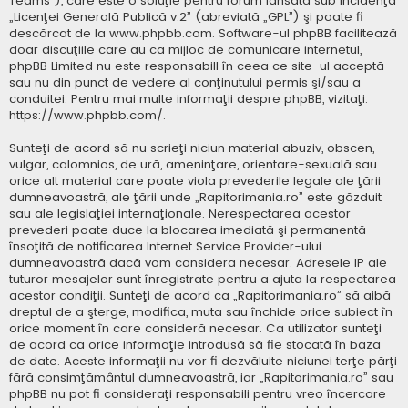
Teams”), care este o soluţie pentru forum lansată sub incidenţa
„
Licenţei Generală Publică v.2
” (abreviată „GPL”) şi poate fi
descărcat de la
www.phpbb.com
. Software-ul phpBB facilitează
doar discuţiile care au ca mijloc de comunicare internetul,
phpBB Limited nu este responsabill în ceea ce site-ul acceptă
sau nu din punct de vedere al conţinutului permis şi/sau a
conduitei. Pentru mai multe informaţii despre phpBB, vizitaţi:
https://www.phpbb.com/
.
Sunteţi de acord să nu scrieţi niciun material abuziv, obscen,
vulgar, calomnios, de ură, ameninţare, orientare-sexuală sau
orice alt material care poate viola prevederile legale ale ţării
dumneavoastră, ale ţării unde „Rapitorimania.ro” este găzduit
sau ale legislaţiei internaţionale. Nerespectarea acestor
prevederi poate duce la blocarea imediată şi permanentă
însoţită de notificarea Internet Service Provider-ului
dumneavoastră dacă vom considera necesar. Adresele IP ale
tuturor mesajelor sunt înregistrate pentru a ajuta la respectarea
acestor condiţii. Sunteţi de acord ca „Rapitorimania.ro” să aibă
dreptul de a şterge, modifica, muta sau închide orice subiect în
orice moment în care consideră necesar. Ca utilizator sunteţi
de acord ca orice informaţie introdusă să fie stocată în baza
de date. Aceste informaţii nu vor fi dezvăluite niciunei terţe părţi
fără consimţământul dumneavoastră, iar „Rapitorimania.ro” sau
phpBB nu pot fi consideraţi responsabili pentru vreo încercare