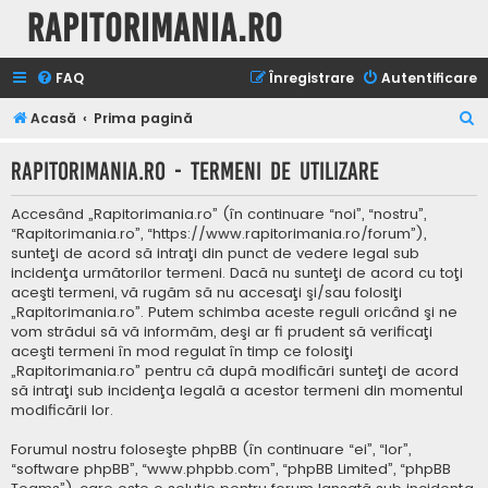
Rapitorimania.ro
FAQ
Înregistrare
Autentificare
C
Acasă
Prima pagină
ă
Rapitorimania.ro - Termeni de utilizare
u
t
Accesând „Rapitorimania.ro” (în continuare “noi”, “nostru”,
a
“Rapitorimania.ro”, “https://www.rapitorimania.ro/forum”),
sunteţi de acord să intraţi din punct de vedere legal sub
r
incidenţa următorilor termeni. Dacă nu sunteţi de acord cu toţi
e
aceşti termeni, vă rugăm să nu accesaţi şi/sau folosiţi
„Rapitorimania.ro”. Putem schimba aceste reguli oricând şi ne
vom strădui să vă informăm, deşi ar fi prudent să verificaţi
aceşti termeni în mod regulat în timp ce folosiţi
„Rapitorimania.ro” pentru că după modificări sunteţi de acord
să intraţi sub incidenţa legală a acestor termeni din momentul
modificării lor.
Forumul nostru foloseşte phpBB (în continuare “ei”, “lor”,
“software phpBB”, “www.phpbb.com”, “phpBB Limited”, “phpBB