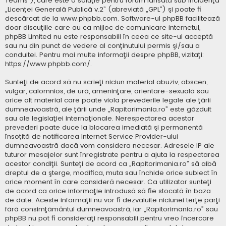
Teams”), care este o soluţie pentru forum lansată sub incidenţa
„
Licenţei Generală Publică v.2
” (abreviată „GPL”) şi poate fi
descărcat de la
www.phpbb.com
. Software-ul phpBB facilitează
doar discuţiile care au ca mijloc de comunicare internetul,
phpBB Limited nu este responsabill în ceea ce site-ul acceptă
sau nu din punct de vedere al conţinutului permis şi/sau a
conduitei. Pentru mai multe informaţii despre phpBB, vizitaţi:
https://www.phpbb.com/
.
Sunteţi de acord să nu scrieţi niciun material abuziv, obscen,
vulgar, calomnios, de ură, ameninţare, orientare-sexuală sau
orice alt material care poate viola prevederile legale ale ţării
dumneavoastră, ale ţării unde „Rapitorimania.ro” este găzduit
sau ale legislaţiei internaţionale. Nerespectarea acestor
prevederi poate duce la blocarea imediată şi permanentă
însoţită de notificarea Internet Service Provider-ului
dumneavoastră dacă vom considera necesar. Adresele IP ale
tuturor mesajelor sunt înregistrate pentru a ajuta la respectarea
acestor condiţii. Sunteţi de acord ca „Rapitorimania.ro” să aibă
dreptul de a şterge, modifica, muta sau închide orice subiect în
orice moment în care consideră necesar. Ca utilizator sunteţi
de acord ca orice informaţie introdusă să fie stocată în baza
de date. Aceste informaţii nu vor fi dezvăluite niciunei terţe părţi
fără consimţământul dumneavoastră, iar „Rapitorimania.ro” sau
phpBB nu pot fi consideraţi responsabili pentru vreo încercare