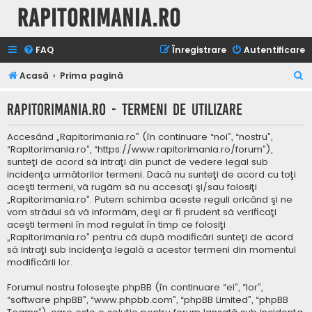
Rapitorimania.ro
FAQ
Înregistrare
Autentificare
C
Acasă
Prima pagină
ă
Rapitorimania.ro - Termeni de utilizare
u
t
Accesând „Rapitorimania.ro” (în continuare “noi”, “nostru”,
a
“Rapitorimania.ro”, “https://www.rapitorimania.ro/forum”),
sunteţi de acord să intraţi din punct de vedere legal sub
r
incidenţa următorilor termeni. Dacă nu sunteţi de acord cu toţi
e
aceşti termeni, vă rugăm să nu accesaţi şi/sau folosiţi
„Rapitorimania.ro”. Putem schimba aceste reguli oricând şi ne
vom strădui să vă informăm, deşi ar fi prudent să verificaţi
aceşti termeni în mod regulat în timp ce folosiţi
„Rapitorimania.ro” pentru că după modificări sunteţi de acord
să intraţi sub incidenţa legală a acestor termeni din momentul
modificării lor.
Forumul nostru foloseşte phpBB (în continuare “ei”, “lor”,
“software phpBB”, “www.phpbb.com”, “phpBB Limited”, “phpBB