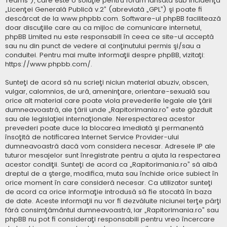
Teams”), care este o soluţie pentru forum lansată sub incidenţa
„
Licenţei Generală Publică v.2
” (abreviată „GPL”) şi poate fi
descărcat de la
www.phpbb.com
. Software-ul phpBB facilitează
doar discuţiile care au ca mijloc de comunicare internetul,
phpBB Limited nu este responsabill în ceea ce site-ul acceptă
sau nu din punct de vedere al conţinutului permis şi/sau a
conduitei. Pentru mai multe informaţii despre phpBB, vizitaţi:
https://www.phpbb.com/
.
Sunteţi de acord să nu scrieţi niciun material abuziv, obscen,
vulgar, calomnios, de ură, ameninţare, orientare-sexuală sau
orice alt material care poate viola prevederile legale ale ţării
dumneavoastră, ale ţării unde „Rapitorimania.ro” este găzduit
sau ale legislaţiei internaţionale. Nerespectarea acestor
prevederi poate duce la blocarea imediată şi permanentă
însoţită de notificarea Internet Service Provider-ului
dumneavoastră dacă vom considera necesar. Adresele IP ale
tuturor mesajelor sunt înregistrate pentru a ajuta la respectarea
acestor condiţii. Sunteţi de acord ca „Rapitorimania.ro” să aibă
dreptul de a şterge, modifica, muta sau închide orice subiect în
orice moment în care consideră necesar. Ca utilizator sunteţi
de acord ca orice informaţie introdusă să fie stocată în baza
de date. Aceste informaţii nu vor fi dezvăluite niciunei terţe părţi
fără consimţământul dumneavoastră, iar „Rapitorimania.ro” sau
phpBB nu pot fi consideraţi responsabili pentru vreo încercare