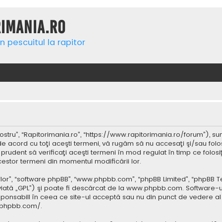
rimania.ro
n pescuitul la rapitor
ostru”, “Rapitorimania.ro”, “https://www.rapitorimania.ro/forum”), su
de acord cu toţi aceşti termeni, vă rugăm să nu accesaţi şi/sau folo
 prudent să verificaţi aceşti termeni în mod regulat în timp ce folos
cestor termeni din momentul modificării lor.
 “lor”, “software phpBB”, “www.phpbb.com”, “phpBB Limited”, “phpBB 
iată „GPL”) şi poate fi descărcat de la
www.phpbb.com
. Software-u
ponsabill în ceea ce site-ul acceptă sau nu din punct de vedere al 
.phpbb.com/
.