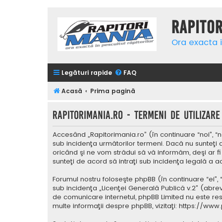
Rapito
Ora exacta i
Legături rapide
FAQ
Acasă
Prima pagină
Rapitorimania.ro - Termeni de utilizare
Accesând „Rapitorimania.ro” (în continuare “noi”, “n
sub incidenţa următorilor termeni. Dacă nu sunteţi 
oricând şi ne vom strădui să vă informăm, deşi ar fi
sunteţi de acord să intraţi sub incidenţa legală a a
Forumul nostru foloseşte phpBB (în continuare “ei”,
sub incidenţa „
Licenţei Generală Publică v.2
” (abrev
de comunicare internetul, phpBB Limited nu este res
multe informaţii despre phpBB, vizitaţi:
https://www