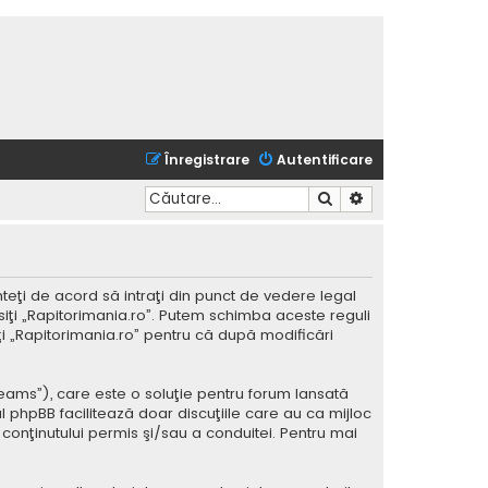
Înregistrare
Autentificare
Căutare
Căutare avansată
nteţi de acord să intraţi din punct de vedere legal
siţi „Rapitorimania.ro”. Putem schimba aceste reguli
iţi „Rapitorimania.ro” pentru că după modificări
Teams”), care este o soluţie pentru forum lansată
l phpBB facilitează doar discuţiile care au ca mijloc
conţinutului permis şi/sau a conduitei. Pentru mai