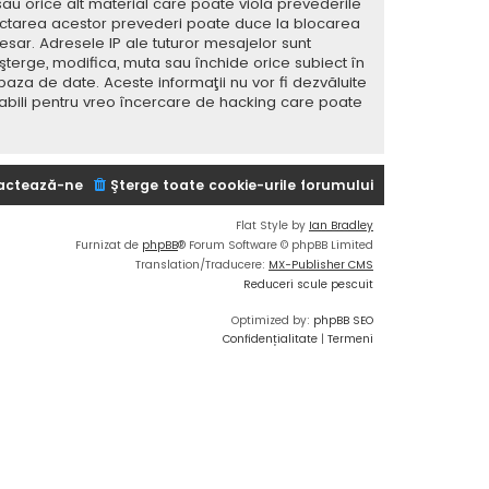
sau orice alt material care poate viola prevederile
spectarea acestor prevederi poate duce la blocarea
ar. Adresele IP ale tuturor mesajelor sunt
 şterge, modifica, muta sau închide orice subiect în
baza de date. Aceste informaţii nu vor fi dezvăluite
sabili pentru vreo încercare de hacking care poate
actează-ne
Şterge toate cookie-urile forumului
Flat Style by
Ian Bradley
Furnizat de
phpBB
® Forum Software © phpBB Limited
Translation/Traducere:
MX-Publisher CMS
Reduceri scule pescuit
Optimized by:
phpBB SEO
Confidențialitate
|
Termeni