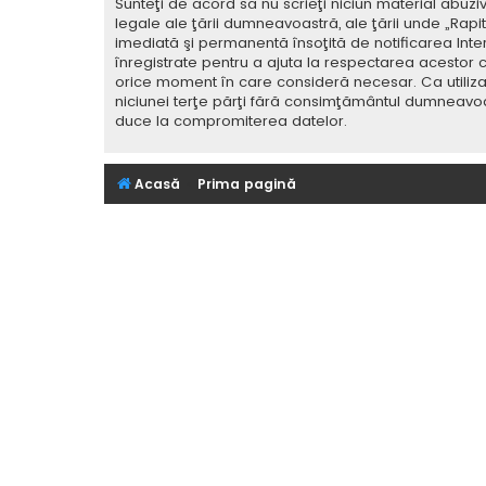
Sunteţi de acord să nu scrieţi niciun material abuzi
legale ale ţării dumneavoastră, ale ţării unde „Rap
imediată şi permanentă însoţită de notificarea Int
înregistrate pentru a ajuta la respectarea acestor c
orice moment în care consideră necesar. Ca utilizat
niciunei terţe părţi fără consimţământul dumneavoa
duce la compromiterea datelor.
Acasă
Prima pagină