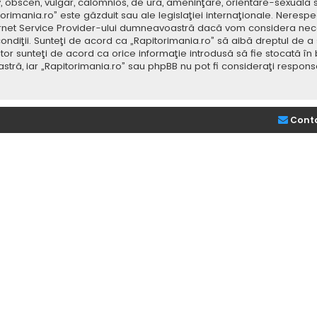
v, obscen, vulgar, calomnios, de ură, ameninţare, orientare-sexuală 
itorimania.ro” este găzduit sau ale legislaţiei internaţionale. Nere
ernet Service Provider-ului dumneavoastră dacă vom considera neces
ondiţii. Sunteţi de acord ca „Rapitorimania.ro” să aibă dreptul de a
or sunteţi de acord ca orice informaţie introdusă să fie stocată în 
stră, iar „Rapitorimania.ro” sau phpBB nu pot fi consideraţi respon
Cont