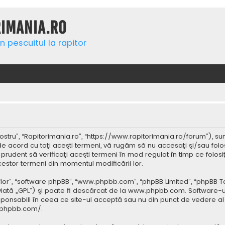
rimania.ro
n pescuitul la rapitor
ostru”, “Rapitorimania.ro”, “https://www.rapitorimania.ro/forum”), su
de acord cu toţi aceşti termeni, vă rugăm să nu accesaţi şi/sau folo
 prudent să verificaţi aceşti termeni în mod regulat în timp ce folos
cestor termeni din momentul modificării lor.
 “lor”, “software phpBB”, “www.phpbb.com”, “phpBB Limited”, “phpBB 
iată „GPL”) şi poate fi descărcat de la
www.phpbb.com
. Software-u
ponsabill în ceea ce site-ul acceptă sau nu din punct de vedere al 
.phpbb.com/
.