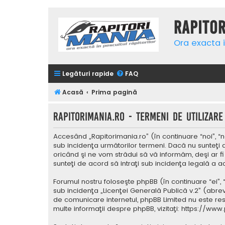
Rapito
Ora exacta i
Legături rapide
FAQ
Acasă
Prima pagină
Rapitorimania.ro - Termeni de utilizare
Accesând „Rapitorimania.ro” (în continuare “noi”, “n
sub incidenţa următorilor termeni. Dacă nu sunteţi 
oricând şi ne vom strădui să vă informăm, deşi ar fi
sunteţi de acord să intraţi sub incidenţa legală a a
Forumul nostru foloseşte phpBB (în continuare “ei”,
sub incidenţa „
Licenţei Generală Publică v.2
” (abrev
de comunicare internetul, phpBB Limited nu este res
multe informaţii despre phpBB, vizitaţi:
https://www