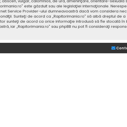
v, obscen, vulgar, calomnios, de ură, ameninţare, orientare-sexuală 
itorimania.ro” este găzduit sau ale legislaţiei internaţionale. Nere
ernet Service Provider-ului dumneavoastră dacă vom considera neces
ondiţii. Sunteţi de acord ca „Rapitorimania.ro” să aibă dreptul de a
or sunteţi de acord ca orice informaţie introdusă să fie stocată în 
stră, iar „Rapitorimania.ro” sau phpBB nu pot fi consideraţi respon
Cont