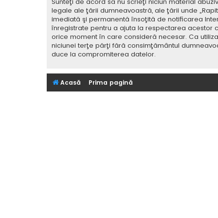
Sunteţi de acord să nu scrieţi niciun material abuzi
legale ale ţării dumneavoastră, ale ţării unde „Rap
imediată şi permanentă însoţită de notificarea Int
înregistrate pentru a ajuta la respectarea acestor c
orice moment în care consideră necesar. Ca utilizat
niciunei terţe părţi fără consimţământul dumneavoa
duce la compromiterea datelor.
Acasă
Prima pagină