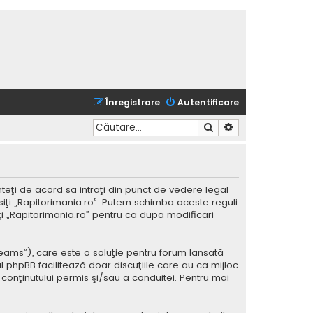
Înregistrare
Autentificare
Căutare
Căutare avansată
nteţi de acord să intraţi din punct de vedere legal
siţi „Rapitorimania.ro”. Putem schimba aceste reguli
iţi „Rapitorimania.ro” pentru că după modificări
Teams”), care este o soluţie pentru forum lansată
l phpBB facilitează doar discuţiile care au ca mijloc
conţinutului permis şi/sau a conduitei. Pentru mai