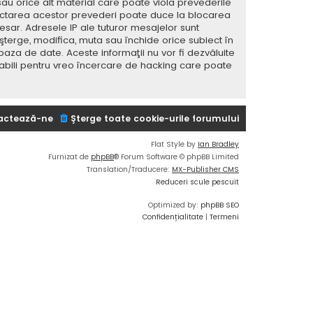
sau orice alt material care poate viola prevederile
spectarea acestor prevederi poate duce la blocarea
ar. Adresele IP ale tuturor mesajelor sunt
 şterge, modifica, muta sau închide orice subiect în
baza de date. Aceste informaţii nu vor fi dezvăluite
sabili pentru vreo încercare de hacking care poate
actează-ne
Şterge toate cookie-urile forumului
Flat Style by
Ian Bradley
Furnizat de
phpBB
® Forum Software © phpBB Limited
Translation/Traducere:
MX-Publisher CMS
Reduceri scule pescuit
Optimized by:
phpBB SEO
Confidențialitate
|
Termeni