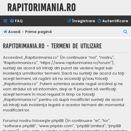
Rapitorimania.ro
FAQ
Înregistrare
Autentificare
C
Acasă
Prima pagină
ă
Rapitorimania.ro - Termeni de utilizare
u
t
Accesând „Rapitorimania.ro” (în continuare “noi”, “nostru”,
a
“Rapitorimania.ro”, “https://www.rapitorimania.ro/forum”),
sunteţi de acord să intraţi din punct de vedere legal sub
r
incidenţa următorilor termeni. Dacă nu sunteţi de acord cu toţi
e
aceşti termeni, vă rugăm să nu accesaţi şi/sau folosiţi
„Rapitorimania.ro”. Putem schimba aceste reguli oricând şi ne
vom strădui să vă informăm, deşi ar fi prudent să verificaţi
aceşti termeni în mod regulat în timp ce folosiţi
„Rapitorimania.ro” pentru că după modificări sunteţi de acord
să intraţi sub incidenţa legală a acestor termeni din momentul
modificării lor.
Forumul nostru foloseşte phpBB (în continuare “ei”, “lor”,
“software phpBB”, “www.phpbb.com”, “phpBB Limited”, “phpBB