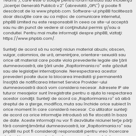
Teams”), care este o soluţie pentru forum lansată sub incidenţa
„
Licenţei Generală Publică v.2
” (abreviată „GPL”) şi poate fi
descărcat de la
www.phpbb.com
. Software-ul phpBB facilitează
doar discuţiile care au ca mijloc de comunicare internetul,
phpBB Limited nu este responsabill în ceea ce site-ul acceptă
sau nu din punct de vedere al conţinutului permis şi/sau a
conduitei. Pentru mai multe informaţii despre phpBB, vizitaţi:
https://www.phpbb.com/
.
Sunteţi de acord să nu scrieţi niciun material abuziv, obscen,
vulgar, calomnios, de ură, ameninţare, orientare-sexuală sau
orice alt material care poate viola prevederile legale ale ţării
dumneavoastră, ale ţării unde „Rapitorimania.ro” este găzduit
sau ale legislaţiei internaţionale. Nerespectarea acestor
prevederi poate duce la blocarea imediată şi permanentă
însoţită de notificarea Internet Service Provider-ului
dumneavoastră dacă vom considera necesar. Adresele IP ale
tuturor mesajelor sunt înregistrate pentru a ajuta la respectarea
acestor condiţii. Sunteţi de acord ca „Rapitorimania.ro” să aibă
dreptul de a şterge, modifica, muta sau închide orice subiect în
orice moment în care consideră necesar. Ca utilizator sunteţi
de acord ca orice informaţie introdusă să fie stocată în baza
de date. Aceste informaţii nu vor fi dezvăluite niciunei terţe părţi
fără consimţământul dumneavoastră, iar „Rapitorimania.ro” sau
phpBB nu pot fi consideraţi responsabili pentru vreo încercare