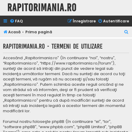
Rapitorimania.ro
FAQ
Înregistrare
Autentificare
C
Acasă
Prima pagină
ă
Rapitorimania.ro - Termeni de utilizare
u
t
Accesând „Rapitorimania.ro” (în continuare “noi”, “nostru”,
a
“Rapitorimania.ro”, “https://www.rapitorimania.ro/forum”),
sunteţi de acord să intraţi din punct de vedere legal sub
r
incidenţa următorilor termeni. Dacă nu sunteţi de acord cu toţi
e
aceşti termeni, vă rugăm să nu accesaţi şi/sau folosiţi
„Rapitorimania.ro”. Putem schimba aceste reguli oricând şi ne
vom strădui să vă informăm, deşi ar fi prudent să verificaţi
aceşti termeni în mod regulat în timp ce folosiţi
„Rapitorimania.ro” pentru că după modificări sunteţi de acord
să intraţi sub incidenţa legală a acestor termeni din momentul
modificării lor.
Forumul nostru foloseşte phpBB (în continuare “ei”, “lor”,
“software phpBB”, “www.phpbb.com”, “phpBB Limited”, “phpBB