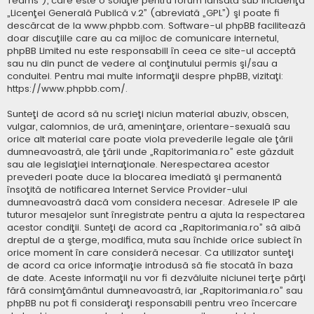
Teams”), care este o soluţie pentru forum lansată sub incidenţa
„
Licenţei Generală Publică v.2
” (abreviată „GPL”) şi poate fi
descărcat de la
www.phpbb.com
. Software-ul phpBB facilitează
doar discuţiile care au ca mijloc de comunicare internetul,
phpBB Limited nu este responsabill în ceea ce site-ul acceptă
sau nu din punct de vedere al conţinutului permis şi/sau a
conduitei. Pentru mai multe informaţii despre phpBB, vizitaţi:
https://www.phpbb.com/
.
Sunteţi de acord să nu scrieţi niciun material abuziv, obscen,
vulgar, calomnios, de ură, ameninţare, orientare-sexuală sau
orice alt material care poate viola prevederile legale ale ţării
dumneavoastră, ale ţării unde „Rapitorimania.ro” este găzduit
sau ale legislaţiei internaţionale. Nerespectarea acestor
prevederi poate duce la blocarea imediată şi permanentă
însoţită de notificarea Internet Service Provider-ului
dumneavoastră dacă vom considera necesar. Adresele IP ale
tuturor mesajelor sunt înregistrate pentru a ajuta la respectarea
acestor condiţii. Sunteţi de acord ca „Rapitorimania.ro” să aibă
dreptul de a şterge, modifica, muta sau închide orice subiect în
orice moment în care consideră necesar. Ca utilizator sunteţi
de acord ca orice informaţie introdusă să fie stocată în baza
de date. Aceste informaţii nu vor fi dezvăluite niciunei terţe părţi
fără consimţământul dumneavoastră, iar „Rapitorimania.ro” sau
phpBB nu pot fi consideraţi responsabili pentru vreo încercare