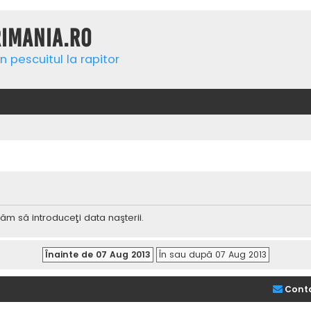
rimania.ro
n pescuitul la rapitor
ăm să introduceţi data naşterii.
Cont