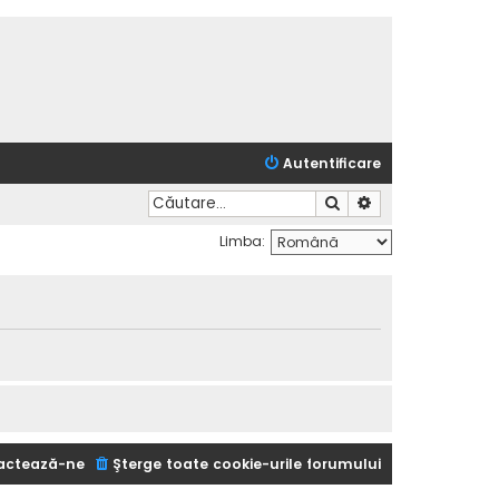
Autentificare
Căutare
Căutare avansată
Limba:
actează-ne
Şterge toate cookie-urile forumului