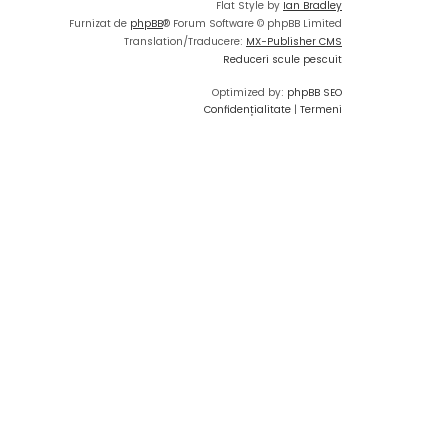
Flat Style by
Ian Bradley
Furnizat de
phpBB
® Forum Software © phpBB Limited
Translation/Traducere:
MX-Publisher CMS
Reduceri scule pescuit
Optimized by:
phpBB SEO
Confidențialitate
|
Termeni