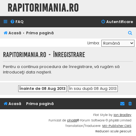
Rapitorimania.ro
FAQ
Autentificare
C
Acasă
Prima pagină
ă
Limba:
u
Rapitorimania.ro - Înregistrare
t
a
Pentru a continua procedura de înregistrare, vă rugăm să
introduceţi data naşterii.
r
e
Acasă
Prima pagină
Flat Style by
Ian Bradley
Furnizat de
phpBB
® Forum Software © phpBB Limited
Translation/Traducere:
MX-Publisher CMS
Reduceri scule pescuit