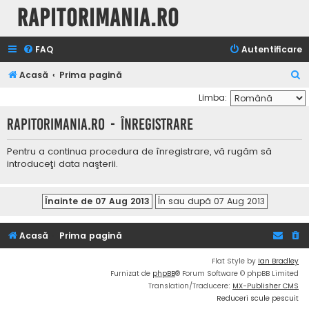
Rapitorimania.ro
FAQ
Autentificare
C
Acasă
Prima pagină
ă
Limba:
u
Rapitorimania.ro - Înregistrare
t
a
Pentru a continua procedura de înregistrare, vă rugăm să
introduceţi data naşterii.
r
e
Acasă
Prima pagină
Flat Style by
Ian Bradley
Furnizat de
phpBB
® Forum Software © phpBB Limited
Translation/Traducere:
MX-Publisher CMS
Reduceri scule pescuit