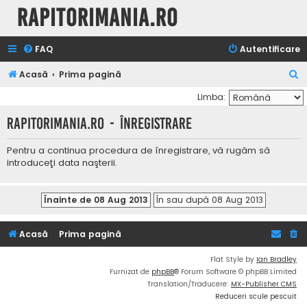
Rapitorimania.ro
FAQ
Autentificare
C
Acasă
Prima pagină
ă
Limba:
u
Rapitorimania.ro - Înregistrare
t
a
Pentru a continua procedura de înregistrare, vă rugăm să
introduceţi data naşterii.
r
e
Acasă
Prima pagină
Flat Style by
Ian Bradley
Furnizat de
phpBB
® Forum Software © phpBB Limited
Translation/Traducere:
MX-Publisher CMS
Reduceri scule pescuit