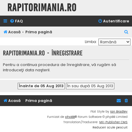
Rapitorimania.ro
FAQ
Autentificare
C
Acasă
Prima pagină
ă
Limba:
u
Rapitorimania.ro - Înregistrare
t
a
Pentru a continua procedura de înregistrare, vă rugăm să
introduceţi data naşterii.
r
e
Acasă
Prima pagină
Flat Style by
Ian Bradley
Furnizat de
phpBB
® Forum Software © phpBB Limited
Translation/Traducere:
MX-Publisher CMS
Reduceri scule pescuit