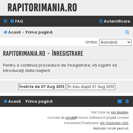
Rapitorimania.ro
FAQ
Autentificare
C
Acasă
Prima pagină
ă
Limba:
u
Rapitorimania.ro - Înregistrare
t
a
Pentru a continua procedura de înregistrare, vă rugăm să
introduceţi data naşterii.
r
e
Acasă
Prima pagină
Flat Style by
Ian Bradley
Furnizat de
phpBB
® Forum Software © phpBB Limited
Translation/Traducere:
MX-Publisher CMS
Reduceri scule pescuit