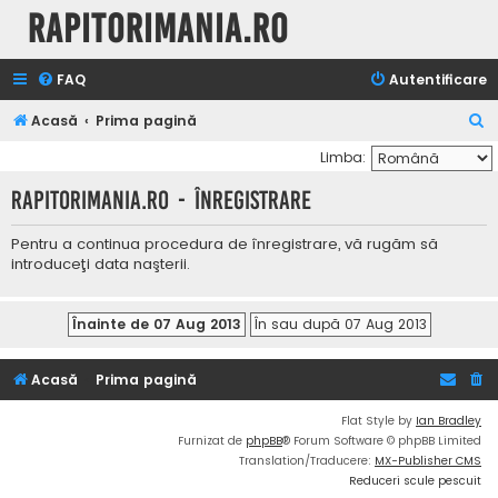
Rapitorimania.ro
FAQ
Autentificare
C
Acasă
Prima pagină
ă
Limba:
u
Rapitorimania.ro - Înregistrare
t
a
Pentru a continua procedura de înregistrare, vă rugăm să
introduceţi data naşterii.
r
e
Acasă
Prima pagină
Flat Style by
Ian Bradley
Furnizat de
phpBB
® Forum Software © phpBB Limited
Translation/Traducere:
MX-Publisher CMS
Reduceri scule pescuit