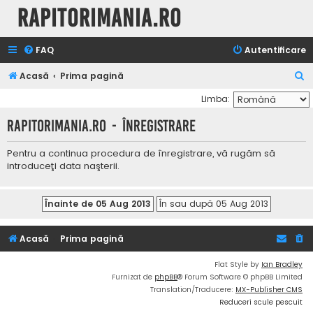
Rapitorimania.ro
FAQ
Autentificare
C
Acasă
Prima pagină
ă
Limba:
u
Rapitorimania.ro - Înregistrare
t
a
Pentru a continua procedura de înregistrare, vă rugăm să
introduceţi data naşterii.
r
e
Acasă
Prima pagină
Flat Style by
Ian Bradley
Furnizat de
phpBB
® Forum Software © phpBB Limited
Translation/Traducere:
MX-Publisher CMS
Reduceri scule pescuit