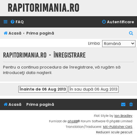
Rapitorimania.ro
FAQ
Autentificare
C
Acasă
Prima pagină
ă
Limba:
u
Rapitorimania.ro - Înregistrare
t
a
Pentru a continua procedura de înregistrare, vă rugăm să
introduceţi data naşterii.
r
e
Acasă
Prima pagină
Flat Style by
Ian Bradley
Furnizat de
phpBB
® Forum Software © phpBB Limited
Translation/Traducere:
MX-Publisher CMS
Reduceri scule pescuit