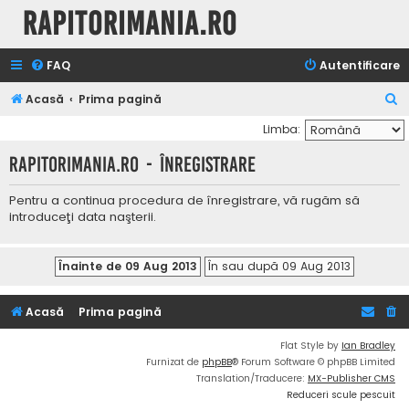
Rapitorimania.ro
FAQ
Autentificare
C
Acasă
Prima pagină
ă
Limba:
u
Rapitorimania.ro - Înregistrare
t
a
Pentru a continua procedura de înregistrare, vă rugăm să
introduceţi data naşterii.
r
e
Acasă
Prima pagină
Flat Style by
Ian Bradley
Furnizat de
phpBB
® Forum Software © phpBB Limited
Translation/Traducere:
MX-Publisher CMS
Reduceri scule pescuit