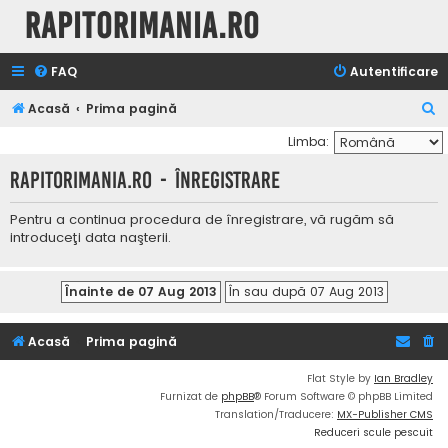
Rapitorimania.ro
FAQ
Autentificare
C
Acasă
Prima pagină
ă
Limba:
u
Rapitorimania.ro - Înregistrare
t
a
Pentru a continua procedura de înregistrare, vă rugăm să
introduceţi data naşterii.
r
e
Acasă
Prima pagină
Flat Style by
Ian Bradley
Furnizat de
phpBB
® Forum Software © phpBB Limited
Translation/Traducere:
MX-Publisher CMS
Reduceri scule pescuit